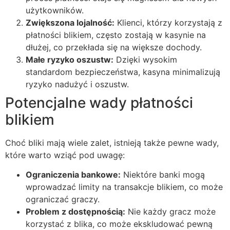
użytkowników.
Zwiększona lojalność:
Klienci, którzy korzystają z
płatności blikiem, często zostają w kasynie na
dłużej, co przekłada się na większe dochody.
Małe ryzyko oszustw:
Dzięki wysokim
standardom bezpieczeństwa, kasyna minimalizują
ryzyko nadużyć i oszustw.
Potencjalne wady płatności
blikiem
Choć bliki mają wiele zalet, istnieją także pewne wady,
które warto wziąć pod uwagę:
Ograniczenia bankowe:
Niektóre banki mogą
wprowadzać limity na transakcje blikiem, co może
ograniczać graczy.
Problem z dostępnością:
Nie każdy gracz może
korzystać z blika, co może ekskludować pewną