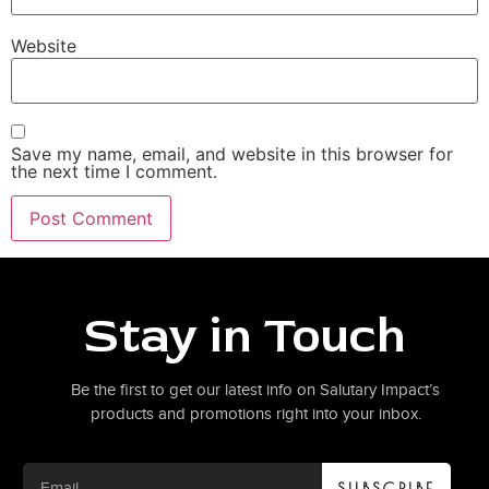
Website
Save my name, email, and website in this browser for
the next time I comment.
Stay in Touch
Be the first to get our latest info on Salutary Impact’s
products and promotions right into your inbox.
SUBSCRIBE