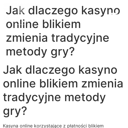
Jak dlaczego kasyno
online blikiem
zmienia tradycyjne
metody gry?
Jak dlaczego kasyno
online blikiem zmienia
tradycyjne metody
gry?
Kasyna online korzystające z płatności blikiem