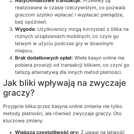
Natychmiastowe transakcje:
Przelewy są
realizowane w czasie rzeczywistym, co pozwala
graczom szybko wpłacać i wypłacać pieniądze,
bez opóźnień.
Wygoda:
Użytkownicy mogą korzystać z blika na
różnych urządzeniach mobilnych, co czyni go
łatwym w użyciu podczas gry w dowolnym
miejscu.
Brak dodatkowych opłat:
Wiele kasyn online nie
pobiera prowizji od transakcji blikiem, co czyni go
tańszą alternatywą dla innych metod płatności.
Jak bliki wpływają na zwyczaje
graczy?
Przyjęcie blika przez kasyna online zmienia nie tylko
metody płatności, ale również zwyczaje graczy. Oto
kluczowe zmiany:
Większa częstotliwość gry:
Z uwagi na łatwość