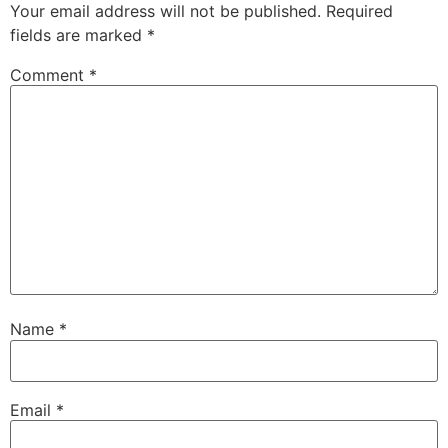
Your email address will not be published.
Required
fields are marked
*
Comment
*
Name
*
Email
*