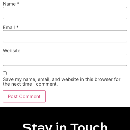
Name
*
Email
*
Website
Save my name, email, and website in this browser for
the next time I comment.
Stay in Touch