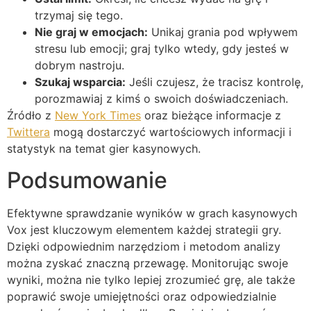
trzymaj się tego.
Nie graj w emocjach:
Unikaj grania pod wpływem
stresu lub emocji; graj tylko wtedy, gdy jesteś w
dobrym nastroju.
Szukaj wsparcia:
Jeśli czujesz, że tracisz kontrolę,
porozmawiaj z kimś o swoich doświadczeniach.
Źródło z
New York Times
oraz bieżące informacje z
Twittera
mogą dostarczyć wartościowych informacji i
statystyk na temat gier kasynowych.
Podsumowanie
Efektywne sprawdzanie wyników w grach kasynowych
Vox jest kluczowym elementem każdej strategii gry.
Dzięki odpowiednim narzędziom i metodom analizy
można zyskać znaczną przewagę. Monitorując swoje
wyniki, można nie tylko lepiej zrozumieć grę, ale także
poprawić swoje umiejętności oraz odpowiedzialnie