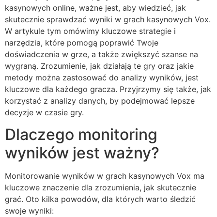
kasynowych online, ważne jest, aby wiedzieć, jak
skutecznie sprawdzać wyniki w grach kasynowych Vox.
W artykule tym omówimy kluczowe strategie i
narzędzia, które pomogą poprawić Twoje
doświadczenia w grze, a także zwiększyć szanse na
wygraną. Zrozumienie, jak działają te gry oraz jakie
metody można zastosować do analizy wyników, jest
kluczowe dla każdego gracza. Przyjrzymy się także, jak
korzystać z analizy danych, by podejmować lepsze
decyzje w czasie gry.
Dlaczego monitoring
wyników jest ważny?
Monitorowanie wyników w grach kasynowych Vox ma
kluczowe znaczenie dla zrozumienia, jak skutecznie
grać. Oto kilka powodów, dla których warto śledzić
swoje wyniki: