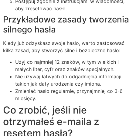
Postępuj zgodnie z instrukcjami w wiadomości,
aby zresetować hasło.
Przykładowe zasady tworzenia
silnego hasła
Kiedy już odzyskasz swoje hasło, warto zastosować
kilka zasad, aby stworzyć silne i bezpieczne hasło:
Użyj co najmniej 12 znaków, w tym wielkich i
małych liter, cyfr oraz znaków specjalnych.
Nie używaj łatwych do odgadnięcia informacji,
takich jak daty urodzenia czy imiona.
Zmieniać hasło regularnie, przynajmniej co 3-6
miesięcy.
Co zrobić, jeśli nie
otrzymałeś e-maila z
resetem hasła?