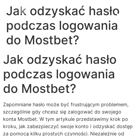
Jak odzyskać hasło
podczas logowania
do Mostbet?
Jak odzyskać hasło
podczas logowania
do Mostbet?
Zapomniane hasło może być frustrującym problemem,
szczególnie gdy chcesz się zalogować do swojego
konta Mostbet. W tym artykule przedstawimy krok po
kroku, jak zabezpieczyć swoje konto i odzyskać dostęp
za pomocą kilku prostych czynności. Niezależnie od