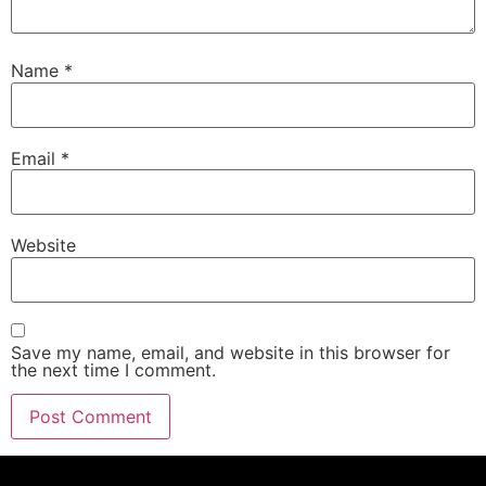
Name
*
Email
*
Website
Save my name, email, and website in this browser for
the next time I comment.