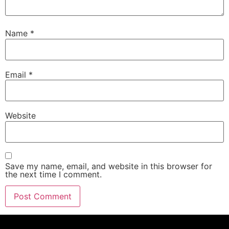
Name
*
Email
*
Website
Save my name, email, and website in this browser for
the next time I comment.