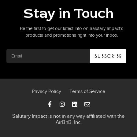
Stay in Touch
Be the first to get our latest info on Salutary Impact’s
products and promotions right into your inbox.
SUBSCRIBE
Privacy Policy
Terms of Service
Salutary Impact is not in any way affiliated with the
AirBnB, Inc.