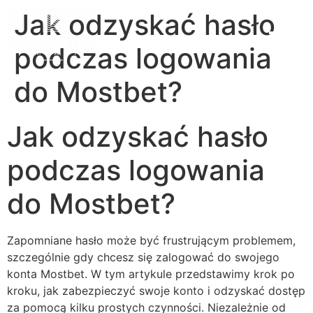
Jak odzyskać hasło
podczas logowania
do Mostbet?
Jak odzyskać hasło
podczas logowania
do Mostbet?
Zapomniane hasło może być frustrującym problemem,
szczególnie gdy chcesz się zalogować do swojego
konta Mostbet. W tym artykule przedstawimy krok po
kroku, jak zabezpieczyć swoje konto i odzyskać dostęp
za pomocą kilku prostych czynności. Niezależnie od