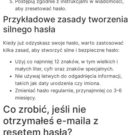
Postępuj zgodnie z instrukcjami w wiadomości,
aby zresetować hasło.
Przykładowe zasady tworzenia
silnego hasła
Kiedy już odzyskasz swoje hasło, warto zastosować
kilka zasad, aby stworzyć silne i bezpieczne hasło:
Użyj co najmniej 12 znaków, w tym wielkich i
małych liter, cyfr oraz znaków specjalnych.
Nie używaj łatwych do odgadnięcia informacji,
takich jak daty urodzenia czy imiona.
Zmieniać hasło regularnie, przynajmniej co 3-6
miesięcy.
Co zrobić, jeśli nie
otrzymałeś e-maila z
resetem hasła?