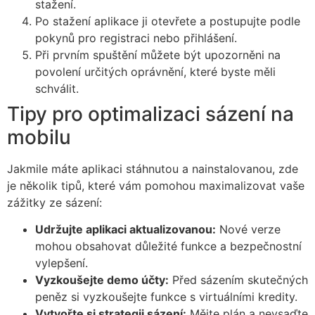
stažení.
Po stažení aplikace ji otevřete a postupujte podle
pokynů pro registraci nebo přihlášení.
Při prvním spuštění můžete být upozorněni na
povolení určitých oprávnění, které byste měli
schválit.
Tipy pro optimalizaci sázení na
mobilu
Jakmile máte aplikaci stáhnutou a nainstalovanou, zde
je několik tipů, které vám pomohou maximalizovat vaše
zážitky ze sázení:
Udržujte aplikaci aktualizovanou:
Nové verze
mohou obsahovat důležité funkce a bezpečnostní
vylepšení.
Vyzkoušejte demo účty:
Před sázením skutečných
peněz si vyzkoušejte funkce s virtuálními kredity.
Vytvořte si strategii sázení:
Mějte plán a nevsaďte