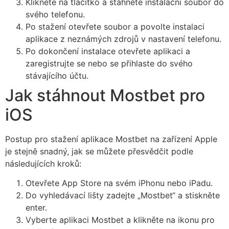
Klikněte na tlačítko a stáhněte instalační soubor do
svého telefonu.
Po stažení otevřete soubor a povolte instalaci
aplikace z neznámých zdrojů v nastavení telefonu.
Po dokončení instalace otevřete aplikaci a
zaregistrujte se nebo se přihlaste do svého
stávajícího účtu.
Jak stáhnout Mostbet pro
iOS
Postup pro stažení aplikace Mostbet na zařízení Apple
je stejně snadný, jak se můžete přesvědčit podle
následujících kroků:
Otevřete App Store na svém iPhonu nebo iPadu.
Do vyhledávací lišty zadejte „Mostbet“ a stiskněte
enter.
Vyberte aplikaci Mostbet a klikněte na ikonu pro