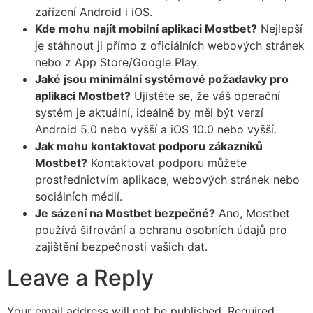
zařízení Android i iOS.
Kde mohu najít mobilní aplikaci Mostbet?
Nejlepší
je stáhnout ji přímo z oficiálních webových stránek
nebo z App Store/Google Play.
Jaké jsou minimální systémové požadavky pro
aplikaci Mostbet?
Ujistěte se, že váš operační
systém je aktuální, ideálně by měl být verzí
Android 5.0 nebo vyšší a iOS 10.0 nebo vyšší.
Jak mohu kontaktovat podporu zákazníků
Mostbet?
Kontaktovat podporu můžete
prostřednictvím aplikace, webových stránek nebo
sociálních médií.
Je sázení na Mostbet bezpečné?
Ano, Mostbet
používá šifrování a ochranu osobních údajů pro
zajištění bezpečnosti vašich dat.
Leave a Reply
Your email address will not be published.
Required