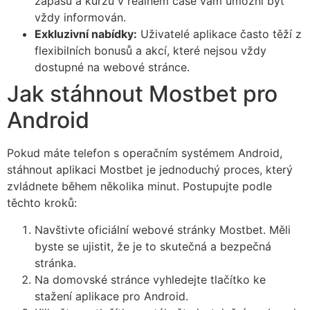
zápasů a kurzů v reálném čase vám umožní být
vždy informován.
Exkluzivní nabídky:
Uživatelé aplikace často těží z
flexibilních bonusů a akcí, které nejsou vždy
dostupné na webové stránce.
Jak stáhnout Mostbet pro
Android
Pokud máte telefon s operačním systémem Android,
stáhnout aplikaci Mostbet je jednoduchý proces, který
zvládnete během několika minut. Postupujte podle
těchto kroků:
Navštivte oficiální webové stránky Mostbet. Měli
byste se ujistit, že je to skutečná a bezpečná
stránka.
Na domovské stránce vyhledejte tlačítko ke
stažení aplikace pro Android.