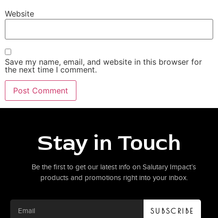
Website
Save my name, email, and website in this browser for
the next time I comment.
Stay in Touch
Be the first to get our latest info on Salutary Impact’s
products and promotions right into your inbox.
SUBSCRIBE