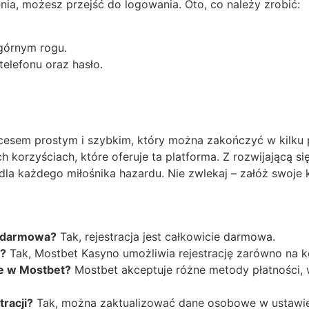
nia, możesz przejść do logowania. Oto, co należy zrobić:
 górnym rogu.
elefonu oraz hasło.
cesem prostym i szybkim, który można zakończyć w kilku
korzyściach, które oferuje ta platforma. Z rozwijającą si
dla każdego miłośnika hazardu. Nie zwlekaj – załóż swoje 
t darmowa?
Tak, rejestracja jest całkowicie darmowa.
u?
Tak, Mostbet Kasyno umożliwia rejestrację zarówno na k
ne w Mostbet?
Mostbet akceptuje różne metody płatności, 
racji?
Tak, można zaktualizować dane osobowe w ustawie