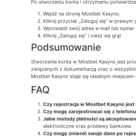
Po utworzeniu konta i otrzymaniu potwierdze
Wejdź na stronę Mostbet Kasyno.
Kliknij przycisk „Zaloguj się” w prawym
Wprowadź swój adres e-mail lub numer t
Kliknij „Zaloguj się” i ciesz się grą!
Podsumowanie
Stworzenie konta w Mostbet Kasyno jest pro
związanych z dokumentacją oraz o wszystkich 
Mostbet Kasyno staje się idealnym miejscem 
FAQ
Czy rejestracja w Mostbet Kasyno jes
Czy mogę zarejestrować się z telefon
Jakie metody płatności są akceptowa
elektroniczne oraz przelewy bankowe.
Czy mogę zmienić swoje dane po rejest