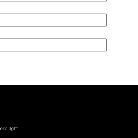
ons right