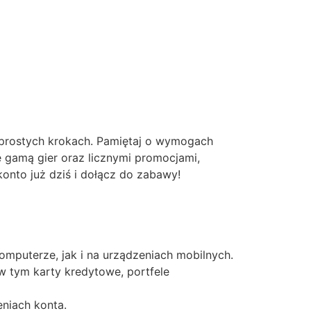
 prostych krokach. Pamiętaj o wymogach
ę gamą gier oraz licznymi promocjami,
konto już dziś i dołącz do zabawy!
omputerze, jak i na urządzeniach mobilnych.
w tym karty kredytowe, portfele
niach konta.