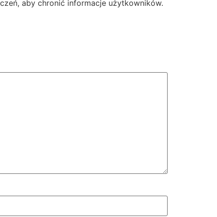
zeń, aby chronić informacje użytkowników.