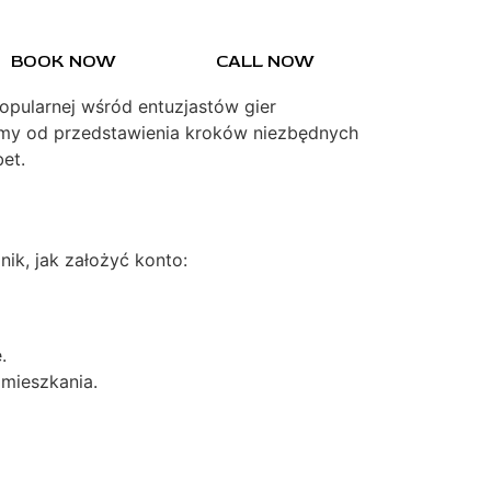
BOOK NOW
CALL NOW
opularnej wśród entuzjastów gier
zniemy od przedstawienia kroków niezbędnych
et.
ik, jak założyć konto:
.
amieszkania.