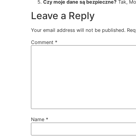
Czy moje dane są bezpieczne?
Tak, Mo
Leave a Reply
Your email address will not be published.
Req
Comment
*
Name
*