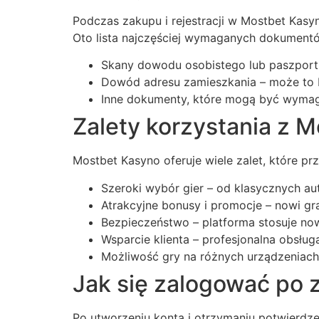
Podczas zakupu i rejestracji w Mostbet Kas
Oto lista najczęściej wymaganych dokument
Skany dowodu osobistego lub paszportu
Dowód adresu zamieszkania – może to 
Inne dokumenty, które mogą być wymaga
Zalety korzystania z 
Mostbet Kasyno oferuje wiele zalet, które pr
Szeroki wybór gier – od klasycznych au
Atrakcyjne bonusy i promocje – nowi g
Bezpieczeństwo – platforma stosuje n
Wsparcie klienta – profesjonalna obsług
Możliwość gry na różnych urządzeniach
Jak się zalogować po 
Po utworzeniu konta i otrzymaniu potwierdze