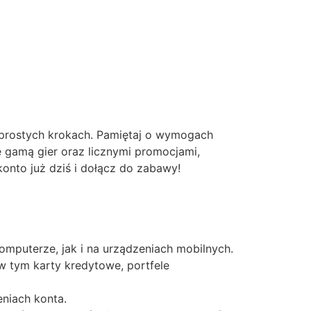
 prostych krokach. Pamiętaj o wymogach
ę gamą gier oraz licznymi promocjami,
konto już dziś i dołącz do zabawy!
omputerze, jak i na urządzeniach mobilnych.
w tym karty kredytowe, portfele
niach konta.