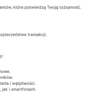
entów, które potwierdzą Twoją tożsamość.
zpieczeństwa transakcji.
y:
onowe.
wników.
ania i wątpliwości.
jak i smartfonach.