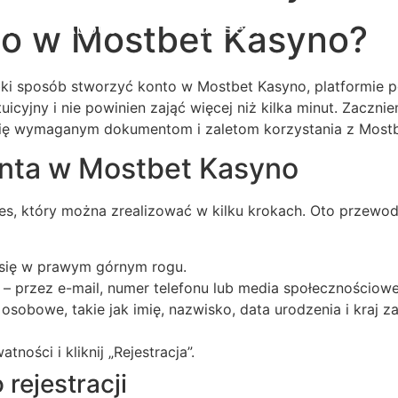
to w Mostbet Kasyno?
me
About Us
Our Services
Book A Stay
ki sposób stworzyć konto w Mostbet Kasyno, platformie p
ntuicyjny i nie powinien zająć więcej niż kilka minut. Zac
 się wymaganym dokumentom i zaletom korzystania z Mostb
onta w Mostbet Kasyno
es, który można zrealizować w kilku krokach. Oto przewodn
cy się w prawym górnym rogu.
 – przez e-mail, numer telefonu lub media społecznościowe
osobowe, takie jak imię, nazwisko, data urodzenia i kraj z
ności i kliknij „Rejestracja”.
ejestracji