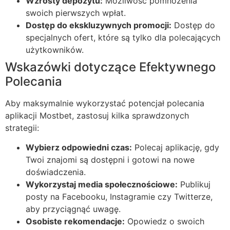
Wzrosty depozytu:
Możliwość pomnożenia
swoich pierwszych wpłat.
Dostęp do ekskluzywnych promocji:
Dostęp do
specjalnych ofert, które są tylko dla polecających
użytkowników.
Wskazówki dotyczące Efektywnego
Polecania
Aby maksymalnie wykorzystać potencjał polecania
aplikacji Mostbet, zastosuj kilka sprawdzonych
strategii:
Wybierz odpowiedni czas:
Polecaj aplikację, gdy
Twoi znajomi są dostępni i gotowi na nowe
doświadczenia.
Wykorzystaj media społecznościowe:
Publikuj
posty na Facebooku, Instagramie czy Twitterze,
aby przyciągnąć uwagę.
Osobiste rekomendacje:
Opowiedz o swoich