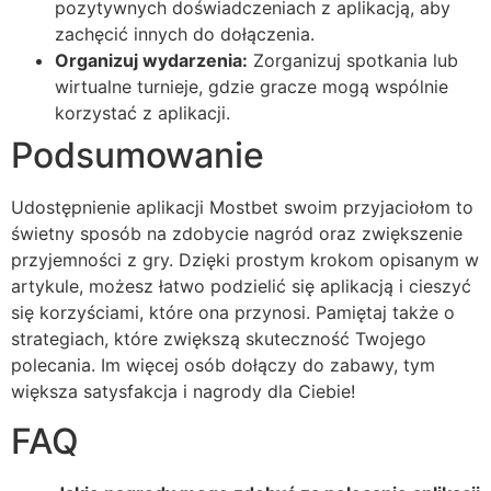
pozytywnych doświadczeniach z aplikacją, aby
zachęcić innych do dołączenia.
Organizuj wydarzenia:
Zorganizuj spotkania lub
wirtualne turnieje, gdzie gracze mogą wspólnie
korzystać z aplikacji.
Podsumowanie
Udostępnienie aplikacji Mostbet swoim przyjaciołom to
świetny sposób na zdobycie nagród oraz zwiększenie
przyjemności z gry. Dzięki prostym krokom opisanym w
artykule, możesz łatwo podzielić się aplikacją i cieszyć
się korzyściami, które ona przynosi. Pamiętaj także o
strategiach, które zwiększą skuteczność Twojego
polecania. Im więcej osób dołączy do zabawy, tym
większa satysfakcja i nagrody dla Ciebie!
FAQ