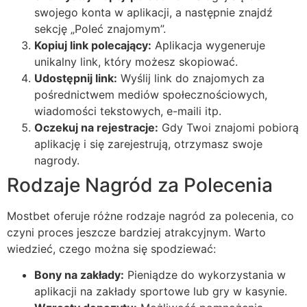
swojego konta w aplikacji, a następnie znajdź
sekcję „Poleć znajomym”.
Kopiuj link polecający:
Aplikacja wygeneruje
unikalny link, który możesz skopiować.
Udostępnij link:
Wyślij link do znajomych za
pośrednictwem mediów społecznościowych,
wiadomości tekstowych, e-maili itp.
Oczekuj na rejestracje:
Gdy Twoi znajomi pobiorą
aplikację i się zarejestrują, otrzymasz swoje
nagrody.
Rodzaje Nagród za Polecenia
Mostbet oferuje różne rodzaje nagród za polecenia, co
czyni proces jeszcze bardziej atrakcyjnym. Warto
wiedzieć, czego można się spodziewać:
Bony na zakłady:
Pieniądze do wykorzystania w
aplikacji na zakłady sportowe lub gry w kasynie.