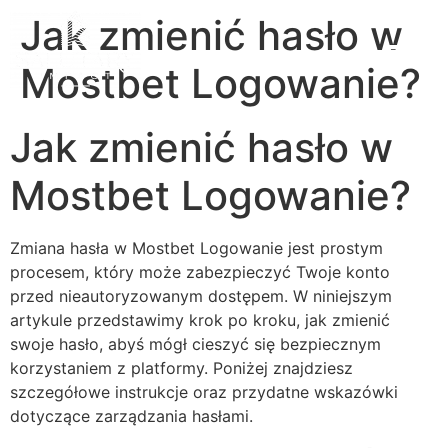
Jak zmienić hasło w
Mostbet Logowanie?
Jak zmienić hasło w
Mostbet Logowanie?
Zmiana hasła w Mostbet Logowanie jest prostym
procesem, który może zabezpieczyć Twoje konto
przed nieautoryzowanym dostępem. W niniejszym
artykule przedstawimy krok po kroku, jak zmienić
swoje hasło, abyś mógł cieszyć się bezpiecznym
korzystaniem z platformy. Poniżej znajdziesz
szczegółowe instrukcje oraz przydatne wskazówki
dotyczące zarządzania hasłami.