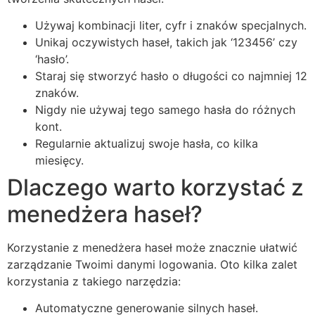
Używaj kombinacji liter, cyfr i znaków specjalnych.
Unikaj oczywistych haseł, takich jak ‘123456’ czy
‘hasło’.
Staraj się stworzyć hasło o długości co najmniej 12
znaków.
Nigdy nie używaj tego samego hasła do różnych
kont.
Regularnie aktualizuj swoje hasła, co kilka
miesięcy.
Dlaczego warto korzystać z
menedżera haseł?
Korzystanie z menedżera haseł może znacznie ułatwić
zarządzanie Twoimi danymi logowania. Oto kilka zalet
korzystania z takiego narzędzia:
Automatyczne generowanie silnych haseł.