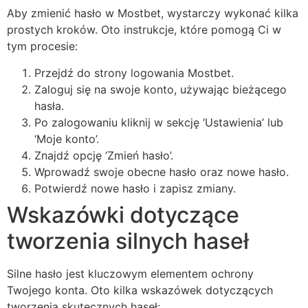
Aby zmienić hasło w Mostbet, wystarczy wykonać kilka
prostych kroków. Oto instrukcje, które pomogą Ci w
tym procesie:
Przejdź do strony logowania Mostbet.
Zaloguj się na swoje konto, używając bieżącego
hasła.
Po zalogowaniu kliknij w sekcję ‘Ustawienia’ lub
‘Moje konto’.
Znajdź opcję ‘Zmień hasło’.
Wprowadź swoje obecne hasło oraz nowe hasło.
Potwierdź nowe hasło i zapisz zmiany.
Wskazówki dotyczące
tworzenia silnych haseł
Silne hasło jest kluczowym elementem ochrony
Twojego konta. Oto kilka wskazówek dotyczących
tworzenia skutecznych haseł: