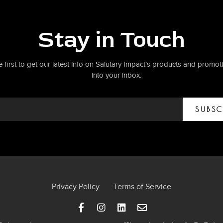
Stay in Touch
e first to get our latest info on Salutary Impact’s products and promoti
into your inbox.
SUBSC
Privacy Policy
Terms of Service