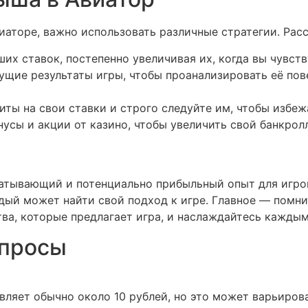
иаторе, важно использовать различные стратегии. Ра
их ставок, постепенно увеличивая их, когда вы чувств
щие результаты игры, чтобы проанализировать её пов
ты на свои ставки и строго следуйте им, чтобы избеж
усы и акции от казино, чтобы увеличить свой банкролл
ватывающий и потенциально прибыльный опыт для игр
ый может найти свой подход к игре. Главное — помнит
ва, которые предлагает игра, и наслаждайтесь кажды
опросы
ляет обычно около 10 рублей, но это может варьирова