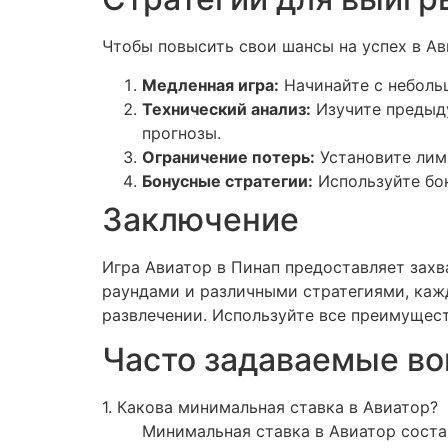
Чтобы повысить свои шансы на успех в Ав
Медленная игра:
Начинайте с небольш
Технический анализ:
Изучите предыду
прогнозы.
Ограничение потерь:
Установите лими
Бонусные стратегии:
Используйте бон
Заключение
Игра Авиатор в Пинап предоставляет зах
раундами и различными стратегиями, кажд
развлечении. Используйте все преимущест
Часто задаваемые в
1. Какова минимальная ставка в Авиатор?
Минимальная ставка в Авиатор состав