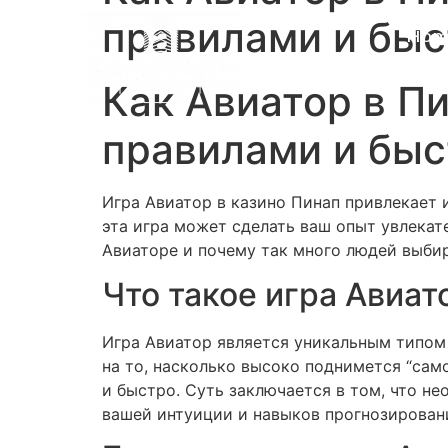
правилами и бы
Hom
Как Авиатор в П
правилами и бы
Игра Авиатор в казино Пинап привлекает
эта игра может сделать ваш опыт увлека
Авиаторе и почему так много людей выби
Что такое игра Авиат
Игра Авиатор является уникальным типом а
на то, насколько высоко поднимется “сам
и быстро. Суть заключается в том, что не
вашей интуиции и навыков прогнозирован