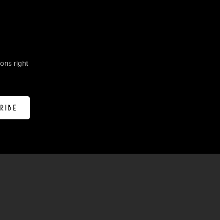
ons right
RIBE