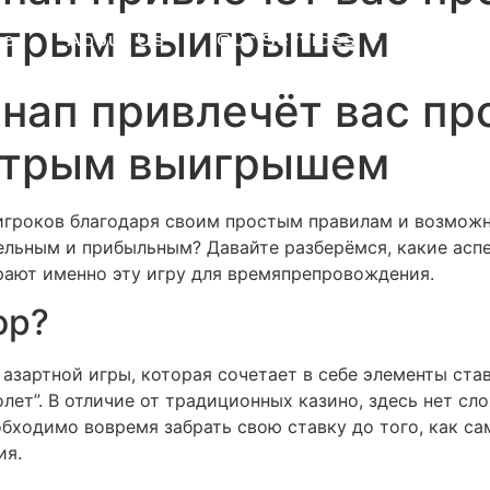
стрым выигрышем
e
About Us
Our Services
Book A Stay
инап привлечёт вас п
стрым выигрышем
 игроков благодаря своим простым правилам и возмож
тельным и прибыльным? Давайте разберёмся, какие ас
рают именно эту игру для времяпрепровождения.
ор?
зартной игры, которая сочетает в себе элементы ставо
олет”. В отличие от традиционных казино, здесь нет с
обходимо вовремя забрать свою ставку до того, как са
ия.