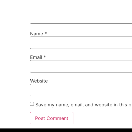
Name
*
Email
*
Website
Save my name, email, and website in this b