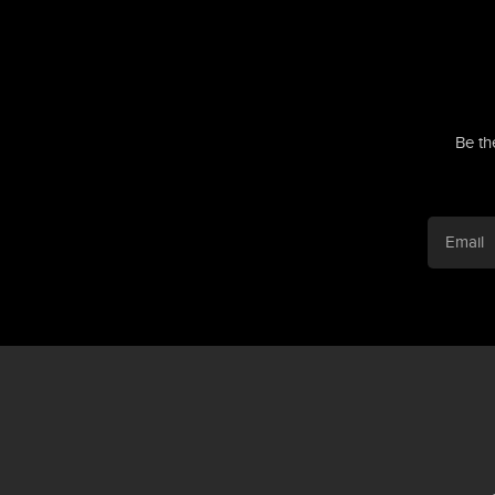
Be th