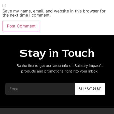
Save my name, email, and website in this browser for
the next time I comment.
Stay in Touch
Be the first to get our latest info on Salutary Impact’s
products and promotions right into your inbox.
SUBSCRIBE