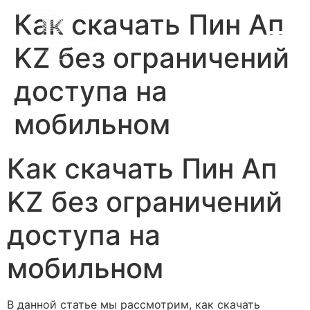
Как скачать Пин Ап
KZ без ограничений
доступа на
мобильном
Как скачать Пин Ап
KZ без ограничений
доступа на
мобильном
В данной статье мы рассмотрим, как скачать