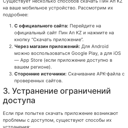
Существует несколько способов скачать Пин Ап KZ
на ваше мобильное устройство. Рассмотрим их
подробнее:
С официального сайта:
Перейдите на
официальный сайт Пин Ап KZ и нажмите на
кнопку “Скачать приложение”.
Через магазин приложений:
Для Android
можно воспользоваться Google Play, а для iOS
— App Store (если приложение доступно в
вашем регионе).
Сторонние источники:
Скачивание APK-файла с
проверенных сайтов.
3. Устранение ограничений
доступа
Если при попытке скачать приложение возникают
проблемы с доступом, существуют способы их
устранения: