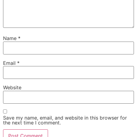
Name
*
Email
*
Website
Save my name, email, and website in this browser for
the next time I comment.