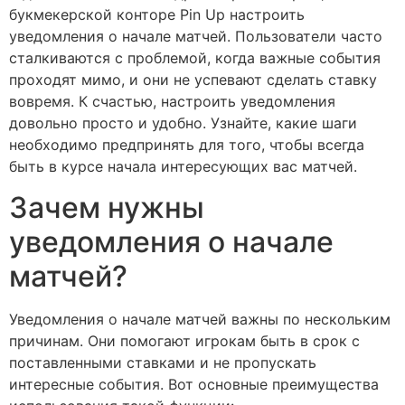
букмекерской конторе Pin Up настроить
уведомления о начале матчей. Пользователи часто
сталкиваются с проблемой, когда важные события
проходят мимо, и они не успевают сделать ставку
вовремя. К счастью, настроить уведомления
довольно просто и удобно. Узнайте, какие шаги
необходимо предпринять для того, чтобы всегда
быть в курсе начала интересующих вас матчей.
Зачем нужны
уведомления о начале
матчей?
Уведомления о начале матчей важны по нескольким
причинам. Они помогают игрокам быть в срок с
поставленными ставками и не пропускать
интересные события. Вот основные преимущества