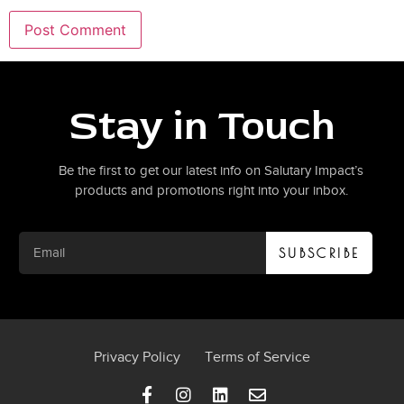
Stay in Touch
Be the first to get our latest info on Salutary Impact’s
products and promotions right into your inbox.
SUBSCRIBE
Privacy Policy
Terms of Service