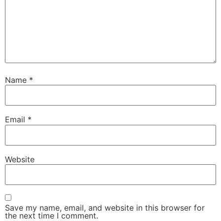
Name
*
Email
*
Website
Save my name, email, and website in this browser for
the next time I comment.