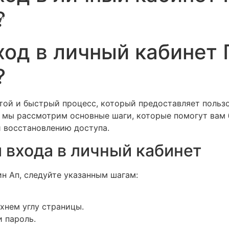
?
e
About Us
Our Services
Book A Stay
ход в личный кабинет 
?
стой и быстрый процесс, который предоставляет польз
е мы рассмотрим основные шаги, которые помогут вам 
и восстановлению доступа.
 входа в личный кабинет
ин Ап, следуйте указанным шагам:
хнем углу страницы.
и пароль.