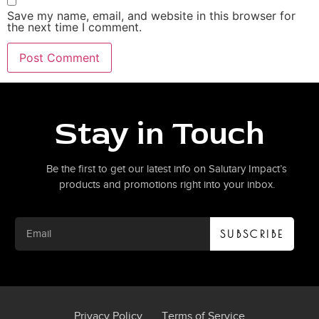
Save my name, email, and website in this browser for
the next time I comment.
Stay in Touch
Be the first to get our latest info on Salutary Impact’s
products and promotions right into your inbox.
SUBSCRIBE
Privacy Policy
Terms of Service