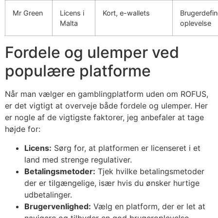
Mr Green
Licens i
Kort, e-wallets
Brugerdefin
Malta
oplevelse
Fordele og ulemper ved
populære platforme
Når man vælger en gamblingplatform uden om ROFUS,
er det vigtigt at overveje både fordele og ulemper. Her
er nogle af de vigtigste faktorer, jeg anbefaler at tage
højde for:
Licens:
Sørg for, at platformen er licenseret i et
land med strenge regulativer.
Betalingsmetoder:
Tjek hvilke betalingsmetoder
der er tilgængelige, især hvis du ønsker hurtige
udbetalinger.
Brugervenlighed:
Vælg en platform, der er let at
navigere og tilbyder en god brugeroplevelse.