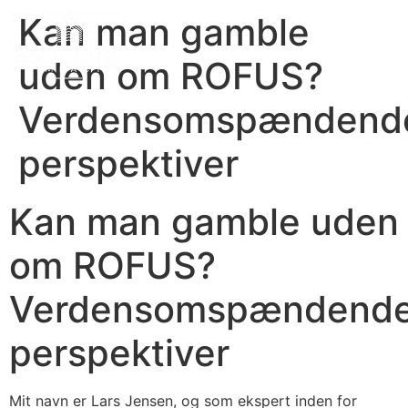
Kan man gamble
uden om ROFUS?
Verdensomspændend
perspektiver
Kan man gamble uden
om ROFUS?
Verdensomspændend
perspektiver
Mit navn er Lars Jensen, og som ekspert inden for