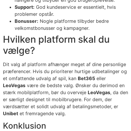
Support:
God kundeservice er essentielt, hvis
problemer opstår.
Bonusser:
Nogle platforme tilbyder bedre
velkomstbonusser og kampagner.
Hvilken platform skal du
vælge?
Dit valg af platform afhænger meget af dine personlige
præferencer. Hvis du prioriterer hurtige udbetalinger og
et omfattende udvalg af spil, kan
Bet365
eller
LeoVegas
være de bedste valg. Ønsker du derimod en
stærk mobilplatform, bør du overveje
LeoVegas
, da den
er særligt designet til mobilbrugere. For dem, der
værdsætter et solidt udvalg af betalingsmetoder, er
Unibet
et fremragende valg.
Konklusion