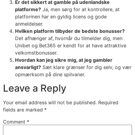
Er det sikkert at gamble på udenlandske
platforme?
Ja, men sørg for at kontrollere, at
platformen har en gyldig licens og gode
anmeldelser.
Hvilken platform tilbyder de bedste bonusser?
Det afhænger af, hvornår du tilmelder dig, men
Unibet og Bet365 er kendt for at have attraktive
velkomstbonusser.
Hvordan kan jeg sikre mig, at jeg gambler
ansvarligt?
Sæt klare grænser for dig selv, og vær
opmærksom på dine spilvaner.
Leave a Reply
Your email address will not be published.
Required
fields are marked
*
Comment
*