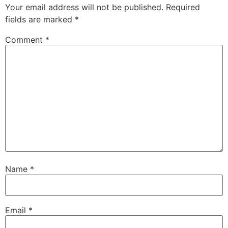
Your email address will not be published.
Required
fields are marked
*
Comment
*
Name
*
Email
*