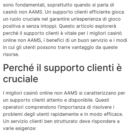
sono fondamentali, soprattutto quando si parla di
casinò non AAMS. Un supporto clienti efficiente gioca
un ruolo cruciale nel garantire un’esperienza di gioco
positiva e senza intoppi. Questo articolo esplorerà
perché il supporto clienti è vitale per i migliori casinò
online non AAMS, i benefici di un buon servizio e i modi
in cui gli utenti possono trarre vantaggio da queste
risorse.
Perché il supporto clienti è
cruciale
I migliori casinò online non AAMS si caratterizzano per
un supporto clienti attento e disponibile. Questi
operatori comprendono l’importanza di risolvere i
problemi degli utenti rapidamente e in modo efficace.
Un servizio clienti ben strutturato deve rispondere a
varie esigenze: