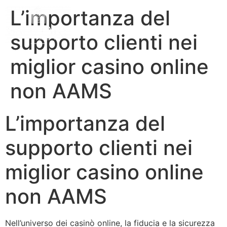
L’importanza del
supporto clienti nei
miglior casino online
non AAMS
L’importanza del
supporto clienti nei
miglior casino online
non AAMS
Nell’universo dei casinò online, la fiducia e la sicurezza