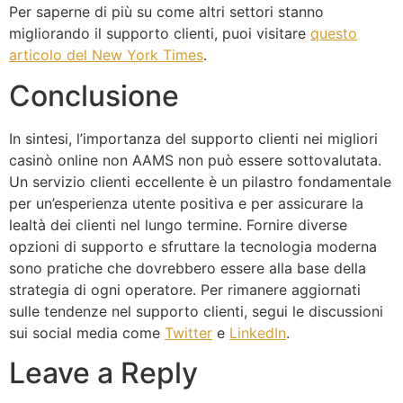
Per saperne di più su come altri settori stanno
migliorando il supporto clienti, puoi visitare
questo
articolo del New York Times
.
Conclusione
In sintesi, l’importanza del supporto clienti nei migliori
casinò online non AAMS non può essere sottovalutata.
Un servizio clienti eccellente è un pilastro fondamentale
per un’esperienza utente positiva e per assicurare la
lealtà dei clienti nel lungo termine. Fornire diverse
opzioni di supporto e sfruttare la tecnologia moderna
sono pratiche che dovrebbero essere alla base della
strategia di ogni operatore. Per rimanere aggiornati
sulle tendenze nel supporto clienti, segui le discussioni
sui social media come
Twitter
e
LinkedIn
.
Leave a Reply