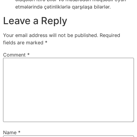
etmələrində çətinliklərlə qarşılaşa bilərlər.
Leave a Reply
Your email address will not be published.
Required
fields are marked
*
Comment
*
Name
*