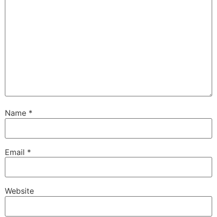
Name
*
Email
*
Website