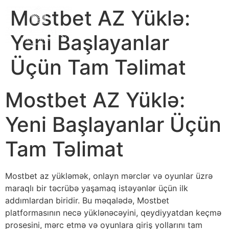
Mostbet AZ Yüklə:
Yeni Başlayanlar
Üçün Tam Təlimat
Mostbet AZ Yüklə:
Yeni Başlayanlar Üçün
Tam Təlimat
Mostbet az yükləmək, onlayn mərclər və oyunlar üzrə
maraqlı bir təcrübə yaşamaq istəyənlər üçün ilk
addımlardan biridir. Bu məqalədə, Mostbet
platformasının necə yüklənəcəyini, qeydiyyatdan keçmə
prosesini, mərc etmə və oyunlara giriş yollarını tam