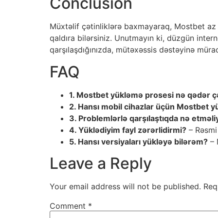
Conclusion
Müxtəlif çətinliklərə baxmayaraq, Mostbet az y
qaldıra bilərsiniz. Unutmayın ki, düzgün inter
qarşılaşdığınızda, mütəxəssis dəstəyinə müraci
FAQ
1. Mostbet yükləmə prosesi nə qədər ç
2. Hansı mobil cihazlar üçün Mostbet y
3. Problemlərlə qarşılaştıqda nə etməl
4. Yüklədiyim fayl zərərlidirmi?
– Rəsmi 
5. Hansı versiyaları yükləyə bilərəm?
– 
Leave a Reply
Your email address will not be published.
Req
Comment
*