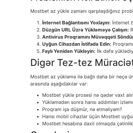
Mostbet az yükle zamanı qarşılaşdığınız proble
İnternet Bağlantısını Yoxlayın:
İnternet 
Düzgün URL Üzrə Yükləməyə Çalışın:
R
Antivirus Proqramını Müvəqqəti Söndü
Uyğun Cihazdan İstifadə Edin:
Proqramın
Faylı Yenidən Yükləyin:
İlk dəfə yüklədi
Digər Tez-tez Müraciət
Mostbet az yükləmə ilə bağlı daha bir neçə ümu
arasında aşağıdakılar var:
Mostbet yükle prosesi nə qədər vaxt alı
Yükləmədən sonra hansı addımları izləm
Proqram işə düşmür, nə etməliyəm?
Hansı mobil cihazlar üçün Mostbet uyğu
Mostbet hesabına daxil olmaqda çətinlik