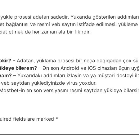
ükle prosesi adətən sadədir. Yuxarıda göstərilən addımları i
net bağlantısı və rəsmi veb saytın istifadə edilməsi, yükləmə
ət etmək də hər zaman əla bir fikirdir.
əkir?
– Adətən, yükləmə prosesi bir neçə dəqiqədən çox sü
ükləyə bilərəm?
– Ən son Android və iOS cihazları üçün uy
iyəm?
– Yuxarıdakı addımları izləyin və ya müştəri dəstəyi il
veb saytdan yüklədiyinizdə virus yoxdur.
Mostbet-in ən son versiyasını rəsmi saytdan yükləyə bilərsin
uired fields are marked
*