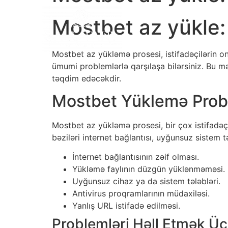
Hom
Mostbet az yükle
Mostbet az yükləmə prosesi, istifadəçilərin o
ümumi problemlərlə qarşılaşa bilərsiniz. Bu mə
təqdim edəcəkdir.
Mostbet Yüklemə Prob
Mostbet az yükləmə prosesi, bir çox istifadəçi ü
bəziləri internet bağlantısı, uyğunsuz sistem tə
İnternet bağlantısının zəif olması.
Yükləmə faylının düzgün yüklənməməsi.
Uyğunsuz cihaz ya da sistem tələbləri.
Antivirus proqramlarının müdaxiləsi.
Yanlış URL istifadə edilməsi.
Problemləri Həll Etmək Ü