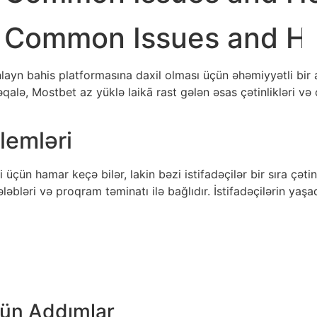
e
About Us
Our Services
: Common Issues and H
Book A Stay
nlayn bahis platformasına daxil olması üçün əhəmiyyətli bir
qalə, Mostbet az yüklə laikā rast gələn əsas çətinlikləri və
lemləri
çün hamar keçə bilər, lakin bəzi istifadəçilər bir sıra çətinl
ləbləri və proqram təminatı ilə bağlıdır. İstifadəçilərin yaşa
çün Addımlar