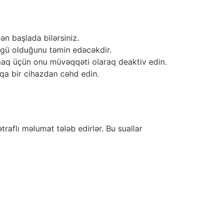
:
n başlada bilərsiniz.
üzgü olduğunu təmin edəcəkdir.
maq üçün onu müvəqqəti olaraq deaktiv edin.
qa bir cihazdan cəhd edin.
raflı məlumat tələb edirlər. Bu suallar