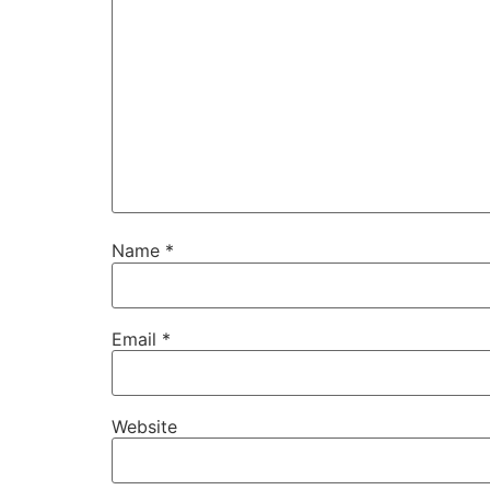
Name
*
Email
*
Website