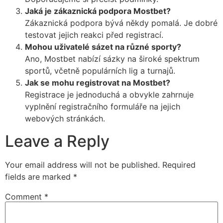
Jaká je zákaznická podpora Mostbet?
Zákaznická podpora bývá někdy pomalá. Je dobré
testovat jejich reakci před registrací.
Mohou uživatelé sázet na různé sporty?
Ano, Mostbet nabízí sázky na široké spektrum
sportů, včetně populárních lig a turnajů.
Jak se mohu registrovat na Mostbet?
Registrace je jednoduchá a obvykle zahrnuje
vyplnění registračního formuláře na jejich
webových stránkách.
Leave a Reply
Your email address will not be published.
Required
fields are marked
*
Comment
*