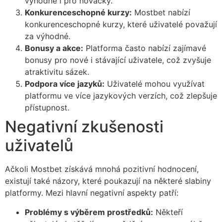
výhodné i pro nováčky.
Konkurenceschopné kurzy:
Mostbet nabízí
konkurenceschopné kurzy, které uživatelé považují
za výhodné.
Bonusy a akce:
Platforma často nabízí zajímavé
bonusy pro nové i stávající uživatele, což zvyšuje
atraktivitu sázek.
Podpora více jazyků:
Uživatelé mohou využívat
platformu ve více jazykových verzích, což zlepšuje
přístupnost.
Negativní zkušenosti
uživatelů
Ačkoli Mostbet získává mnohá pozitivní hodnocení,
existují také názory, které poukazují na některé slabiny
platformy. Mezi hlavní negativní aspekty patří:
Problémy s výběrem prostředků:
Někteří