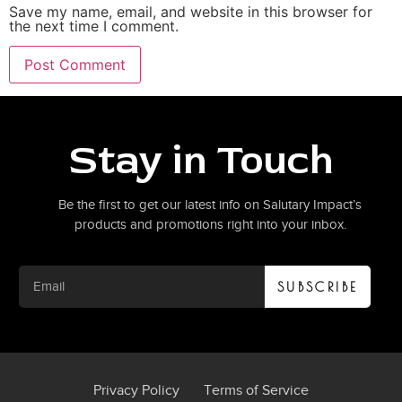
Save my name, email, and website in this browser for
the next time I comment.
Stay in Touch
Be the first to get our latest info on Salutary Impact’s
products and promotions right into your inbox.
SUBSCRIBE
Privacy Policy
Terms of Service