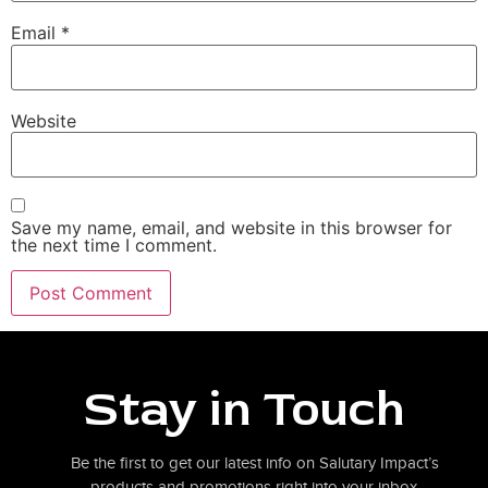
Email
*
Website
Save my name, email, and website in this browser for
the next time I comment.
Stay in Touch
Be the first to get our latest info on Salutary Impact’s
products and promotions right into your inbox.