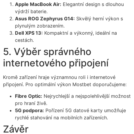
Apple MacBook Air:
Elegantní design s dlouhou
výdrží baterie.
Asus ROG Zephyrus G14:
Skvělý herní výkon s
plynulým zobrazením.
Dell XPS 13:
Kompaktní a výkonný, ideální na
cestách.
5. Výběr správného
internetového připojení
Kromě zařízení hraje významnou roli i internetové
připojení. Pro optimální výkon Mostbet doporučujeme:
Fibre Optic:
Nejrychlejší a nejspolehlivější možnost
pro hraní živě.
5G podpora:
Pořízení 5G datové karty umožňuje
rychlé stahování na mobilních zařízeních.
Závěr