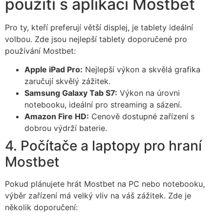
použití s aplikací Mostbet
Pro ty, kteří preferují větší displej, je tablety ideální
volbou. Zde jsou nejlepší tablety doporučené pro
používání Mostbet:
Apple iPad Pro:
Nejlepší výkon a skvělá grafika
zaručují skvělý zážitek.
Samsung Galaxy Tab S7:
Výkon na úrovni
notebooku, ideální pro streaming a sázení.
Amazon Fire HD:
Cenově dostupné zařízení s
dobrou výdrží baterie.
4. Počítače a laptopy pro hraní
Mostbet
Pokud plánujete hrát Mostbet na PC nebo notebooku,
výběr zařízení má velký vliv na váš zážitek. Zde je
několik doporučení: