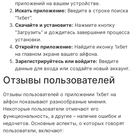
приложений на вашем устройстве.
Искать приложение:
Введите в строке поиска
“1хбет”.
Скачайте и установите:
Нажмите кнопку
“Загрузить” и дождитесь завершения процесса
установки.
Откройте приложение:
Найдите иконку 1хбет
на главном экране вашего айфона.
Зарегистрируйтесь или войдите:
Введите
данные для входа или создайте новый аккаунт.
Отзывы пользователей
Отзывы пользователей о приложении 1хбет на
айфон показывают разнообразные мнения.
Некоторые пользователи отмечают его
функциональность, а другие – наличие ошибок и
недочетов. Основные аспекты, о которых говорят
пользователи, включают: