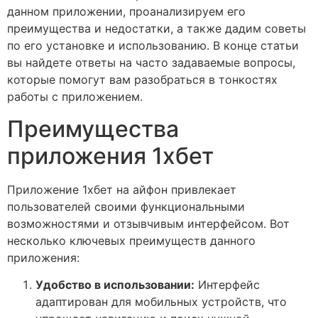
данном приложении, проанализируем его
преимущества и недостатки, а также дадим советы
по его установке и использованию. В конце статьи
вы найдете ответы на часто задаваемые вопросы,
которые помогут вам разобраться в тонкостях
работы с приложением.
Преимущества
приложения 1хбет
Приложение 1хбет на айфон привлекает
пользователей своими функциональными
возможностями и отзывчивым интерфейсом. Вот
несколько ключевых преимуществ данного
приложения:
Удобство в использовании:
Интерфейс
адаптирован для мобильных устройств, что