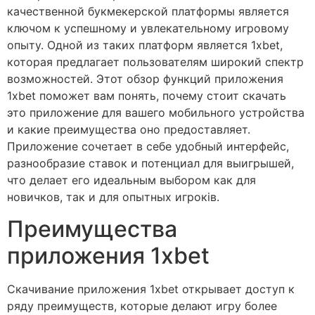
качественной букмекерской платформы является
ключом к успешному и увлекательному игровому
опыту. Одной из таких платформ является 1xbet,
которая предлагает пользователям широкий спектр
возможностей. Этот обзор функций приложения
1xbet поможет вам понять, почему стоит скачать
это приложение для вашего мобильного устройства
и какие преимущества оно предоставляет.
Приложение сочетает в себе удобный интерфейс,
разнообразие ставок и потенциал для выигрышей,
что делает его идеальным выбором как для
новичков, так и для опытных игроків.
Преимущества
приложения 1xbet
Скачивание приложения 1xbet открывает доступ к
ряду преимуществ, которые делают игру более