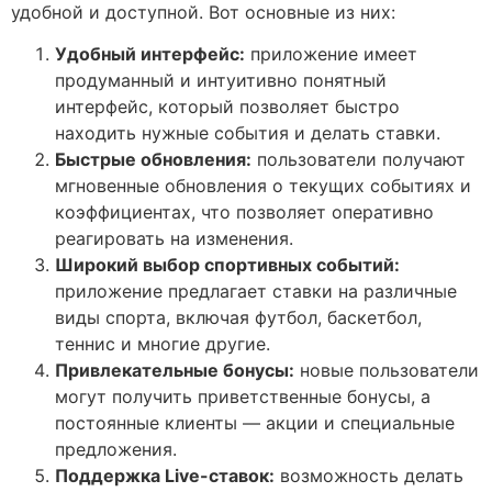
удобной и доступной. Вот основные из них:
Удобный интерфейс:
приложение имеет
продуманный и интуитивно понятный
интерфейс, который позволяет быстро
находить нужные события и делать ставки.
Быстрые обновления:
пользователи получают
мгновенные обновления о текущих событиях и
коэффициентах, что позволяет оперативно
реагировать на изменения.
Широкий выбор спортивных событий:
приложение предлагает ставки на различные
виды спорта, включая футбол, баскетбол,
теннис и многие другие.
Привлекательные бонусы:
новые пользователи
могут получить приветственные бонусы, а
постоянные клиенты — акции и специальные
предложения.
Поддержка Live-ставок:
возможность делать