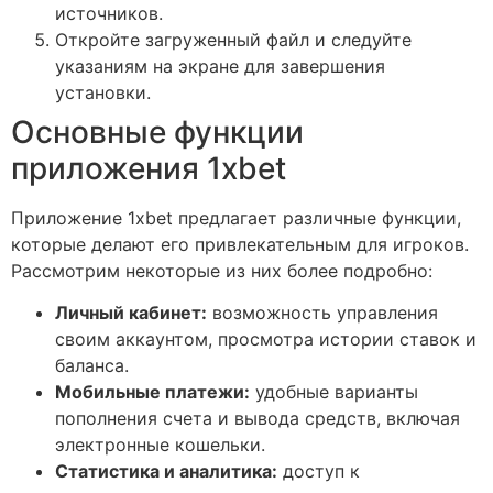
источников.
Откройте загруженный файл и следуйте
указаниям на экране для завершения
установки.
Основные функции
приложения 1xbet
Приложение 1xbet предлагает различные функции,
которые делают его привлекательным для игроков.
Рассмотрим некоторые из них более подробно:
Личный кабинет:
возможность управления
своим аккаунтом, просмотра истории ставок и
баланса.
Мобильные платежи:
удобные варианты
пополнения счета и вывода средств, включая
электронные кошельки.
Статистика и аналитика:
доступ к