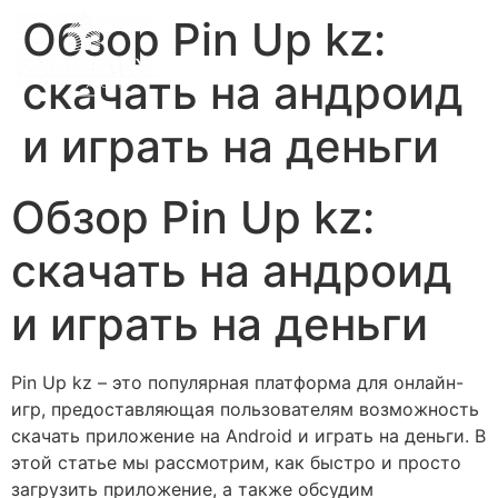
Обзор Pin Up kz:
скачать на андроид
и играть на деньги
Обзор Pin Up kz:
скачать на андроид
и играть на деньги
Pin Up kz – это популярная платформа для онлайн-
игр, предоставляющая пользователям возможность
скачать приложение на Android и играть на деньги. В
этой статье мы рассмотрим, как быстро и просто
загрузить приложение, а также обсудим