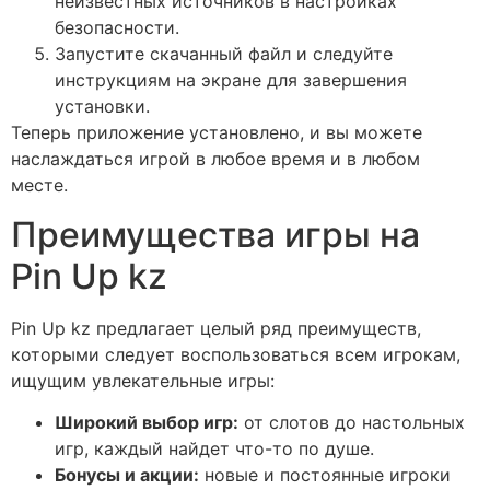
неизвестных источников в настройках
безопасности.
Запустите скачанный файл и следуйте
инструкциям на экране для завершения
установки.
Теперь приложение установлено, и вы можете
наслаждаться игрой в любое время и в любом
месте.
Преимущества игры на
Pin Up kz
Pin Up kz предлагает целый ряд преимуществ,
которыми следует воспользоваться всем игрокам,
ищущим увлекательные игры:
Широкий выбор игр:
от слотов до настольных
игр, каждый найдет что-то по душе.
Бонусы и акции:
новые и постоянные игроки