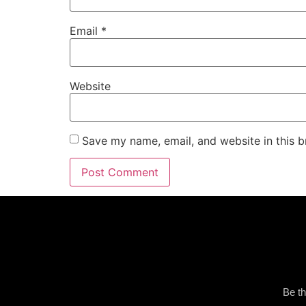
Email
*
Website
Save my name, email, and website in this b
Be th