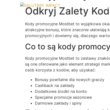
Odkryj Zalety Ko
Ho
Kody promocyjne Mostbet to wyjątkowa okazj
atrakcyjne bonusy, które znacznie ułatwiają
promocyjnych i dowiemy się, dlaczego warto
Co to są kody promoc
Kody promocyjne Mostbet to zestawy znaków
są one oferowane jako element strategii mar
osób korzysta z kodów, aby uzyskać:
Bonusy powitalne dla nowych graczy
Cashback na zakłady
Dodatkowe środki na konto
Specjalne promocje sezonowe
Darmowe zakłady i spiny