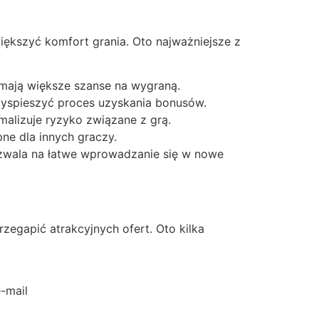
ększyć komfort grania. Oto najważniejsze z
ają większe szanse na wygraną.
zyspieszyć proces uzyskania bonusów.
malizuje ryzyko związane z grą.
ne dla innych graczy.
zwala na łatwe wprowadzanie się w nowe
zegapić atrakcyjnych ofert. Oto kilka
-mail