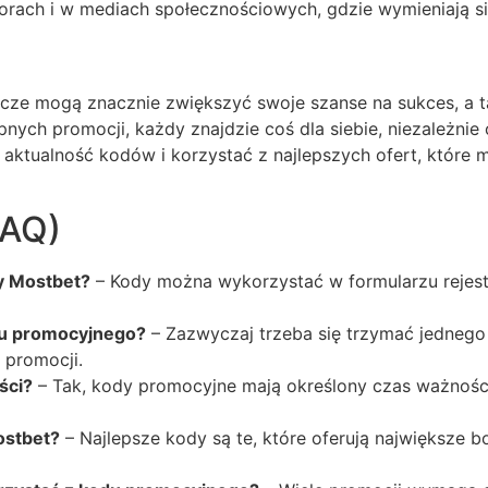
orach i w mediach społecznościowych, gdzie wymieniają s
ze mogą znacznie zwiększyć swoje szanse na sukces, a 
pnych promocji, każdy znajdzie coś dla siebie, niezależni
aktualność kodów i korzystać z najlepszych ofert, które
FAQ)
y Mostbet?
– Kody można wykorzystać w formularzu rejestr
du promocyjnego?
– Zazwyczaj trzeba się trzymać jednego
 promocji.
ści?
– Tak, kody promocyjne mają określony czas ważności
ostbet?
– Najlepsze kody są te, które oferują największe bo