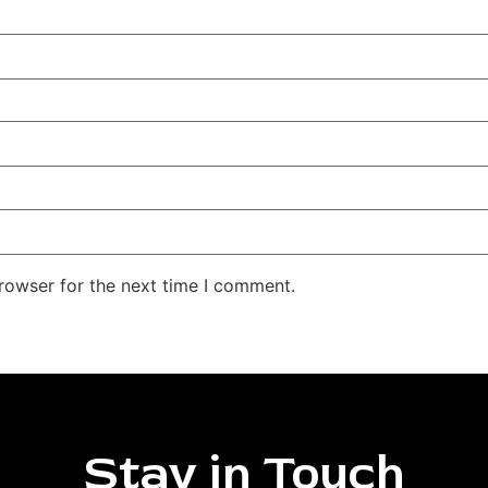
rowser for the next time I comment.
Stay in Touch