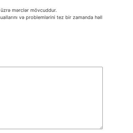
ü üzrə mərclər mövcuddur.
allarını və problemlərini tez bir zamanda həll