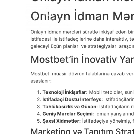
Hom
Onlayn İdman Mərc
Onlayn idman mərcləri sürətlə inkişaf edən bi
istifadəsi ilə istifadəçilərinə daha interaktiv
gələcəyi üçün planları və strategiyaları araşdı
Mostbet’in İnovativ Ya
Mostbet, müasir dövrün tələblərinə cavab ve
əsaslanır:
Texnoloji İnkişaflar:
Mobil tətbiqlər, sün
İstifadəçi Dostu İnterfeys:
İstifadəçiləri
Təhlükəsizlik və Güvən:
İstifadəçilərin 
Geniş Mərclər Seçimi:
İdman yarışlarınd
Şəxsi Xidmətlər:
İstifadəçiyə yönəlmiş, 
Marketinq və Tanıtım Strat