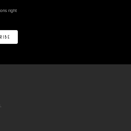
ons right
RIBE
.