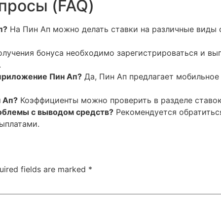
просы (FAQ)
п?
На Пин Ап можно делать ставки на различные виды с
лучения бонуса необходимо зарегистрироваться и вып
.
приложение Пин Ап?
Да, Пин Ап предлагает мобильное
 Ап?
Коэффициенты можно проверить в разделе ставок 
роблемы с выводом средств?
Рекомендуется обратиться
ыплатами.
uired fields are marked
*