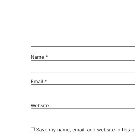
Name
*
Email
*
Website
Save my name, email, and website in this b