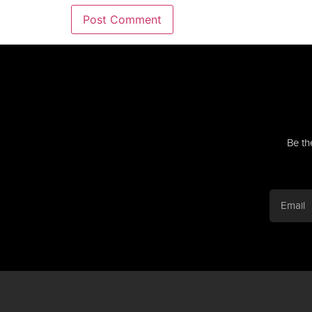
Be th