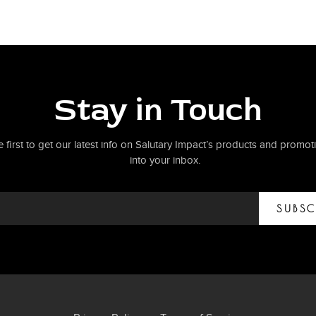
Stay in Touch
e first to get our latest info on Salutary Impact’s products and promoti
into your inbox.
SUBSC