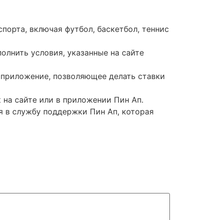
порта, включая футбол, баскетбол, теннис
олнить условия, указанные на сайте
 приложение, позволяющее делать ставки
на сайте или в приложении Пин Ап.
 в службу поддержки Пин Ап, которая