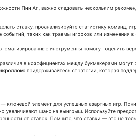
ожности Пин Ап, важно следовать нескольким рекомен
делать ставку, проанализируйте статистику команд, иг
е событий, таких как травмы игроков или изменения в 
втоматизированные инструменты помогут оценить вер
различия в коэффициентах между букмекерами могут 
нкроллом:
придерживайтесь стратегии, которая подде
 — ключевой элемент для успешных азартных игр. Пони
но увеличивают шанс на выигрыш. Используйте предос
енности от ставок. Помните, что ставки — это не толь