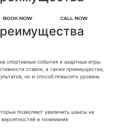
BOOK NOW
CALL NOW
 преимущества
на спортивные события и азартные игры.
тивности ставок, а также преимущества,
ультатов, но и способ повысить уровень
оторые позволяют увеличить шансы на
у вероятностей и понимание