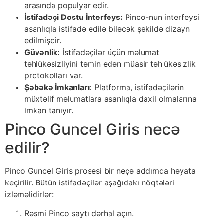
arasında populyar edir.
İstifadəçi Dostu İnterfeys:
Pinco-nun interfeysi
asanlıqla istifadə edilə biləcək şəkildə dizayn
edilmişdir.
Güvənlik:
İstifadəçilər üçün məlumat
təhlükəsizliyini təmin edən müasir təhlükəsizlik
protokolları var.
Şəbəkə İmkanları:
Platforma, istifadəçilərin
müxtəlif məlumatlara asanlıqla daxil olmalarına
imkan tanıyır.
Pinco Guncel Giris necə
edilir?
Pinco Guncel Giris prosesi bir neçə addımda həyata
keçirilir. Bütün istifadəçilər aşağıdakı nöqtələri
izləməlidirlər:
Rəsmi Pinco saytı dərhal açın.