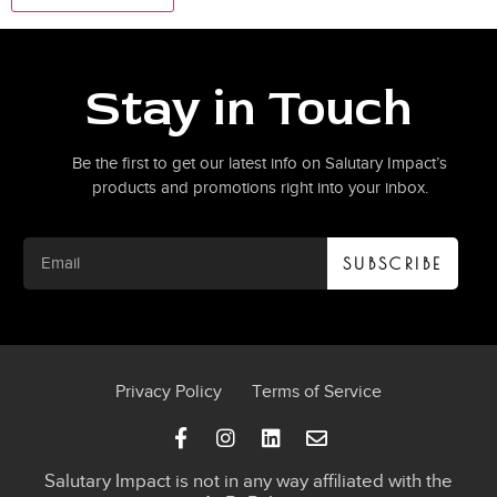
Stay in Touch
Be the first to get our latest info on Salutary Impact’s
products and promotions right into your inbox.
SUBSCRIBE
Privacy Policy
Terms of Service
Salutary Impact is not in any way affiliated with the