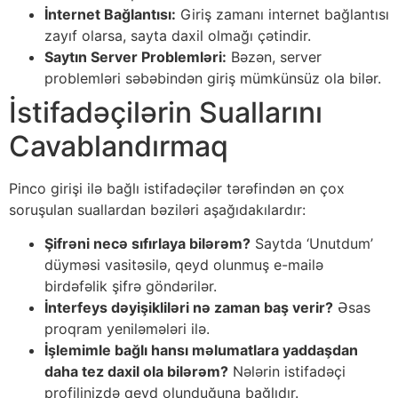
İnternet Bağlantısı:
Giriş zamanı internet bağlantısı
zayıf olarsa, sayta daxil olmağı çətindir.
Saytın Server Problemləri:
Bəzən, server
problemləri səbəbindən giriş mümkünsüz ola bilər.
İstifadəçilərin Suallarını
Cavablandırmaq
Pinco girişi ilə bağlı istifadəçilər tərəfindən ən çox
soruşulan suallardan bəziləri aşağıdakılardır:
Şifrəni necə sıfırlaya bilərəm?
Saytda ‘Unutdum’
düyməsi vasitəsilə, qeyd olunmuş e-mailə
birdəfəlik şifrə göndərilər.
İnterfeys dəyişikliləri nə zaman baş verir?
Əsas
proqram yeniləmələri ilə.
İşlemimle bağlı hansı məlumatlara yaddaşdan
daha tez daxil ola bilərəm?
Nələrin istifadəçi
profilinizdə qeyd olunduğuna bağlıdır.