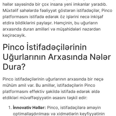
həllər sayəsində bir çox insana yeni imkanlar yaradıb.
Müxtəlif sahələrdə fəaliyyət göstərən istifadəçilər, Pinco
platformasını istifadə edərək öz işlərini necə inkişaf
etdirə bildiklərini paylaşır. Həmçinin, bu uğurların
arxasında duran amilləri və müşahidələri nəzərdən
keçirəcəyik.
Pinco İstifadəçilərinin
Uğurlarının Arxasında Nələr
Dura?
Pinco istifadəçilərinin uğurlarının arxasında bir neçə
mühüm amil var. Bu amillər, istifadəçilərin Pinco
platformasını effektiv şəkildə istifadə edərək əldə
etdikləri müvəffəqiyyətin əsasını təşkil edir:
İnnovativ Həllər:
Pinco, istifadəçilərə əməyin
optimallaşdırılması və xidmətlərin keyfiyyətinin