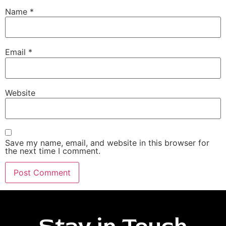
Name
*
Email
*
Website
Save my name, email, and website in this browser for
the next time I comment.