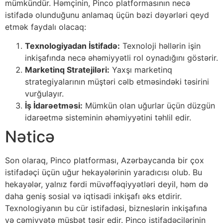
mümkündür. Həmçinin, Pinco platformasının necə
istifadə olunduğunu anlamaq üçün bəzi dəyərləri qeyd
etmək faydalı olacaq:
Texnologiyadan İstifadə:
Texnoloji həllərin işin
inkişafında necə əhəmiyyətli rol oynadığını göstərir.
Marketinq Stratejiləri:
Yaxşı marketinq
strategiyalarının müştəri cəlb etməsindəki təsirini
vurğulayır.
İş İdarəetməsi:
Mümkün olan uğurlar üçün düzgün
idarəetmə sisteminin əhəmiyyətini təhlil edir.
Nəticə
Son olaraq, Pinco platforması, Azərbaycanda bir çox
istifadəçi üçün uğur hekayələrinin yaradıcısı olub. Bu
hekayələr, yalnız fərdi müvəffəqiyyətləri deyil, həm də
daha geniş sosial və iqtisadi inkişafı əks etdirir.
Texnologiyanın bu cür istifadəsi, bizneslərin inkişafına
və cəmiyyətə müsbət təsir edir. Pinco istifadəçilərinin