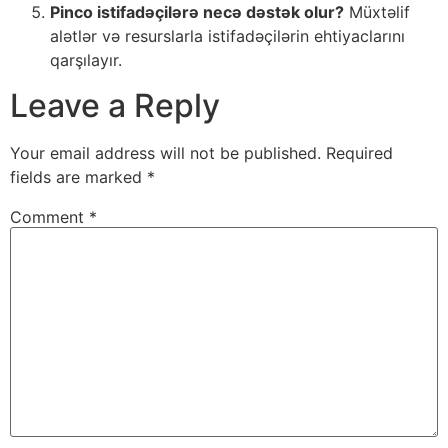
Pinco istifadəçilərə necə dəstək olur?
Müxtəlif
alətlər və resurslarla istifadəçilərin ehtiyaclarını
qarşılayır.
Leave a Reply
Your email address will not be published.
Required
fields are marked
*
Comment
*