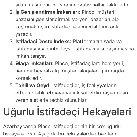
artırılması üçün bir sıra innovativ həllər təklif edir.
İş Genişləndirmə İmkanları:
Pinco, müştəri
bazasını genişləndirmək və yeni bazarları ələ
keçirmək üçün istifadəçilərə müxtəlif imkanlar
yaradır.
İstifadəçi Dostu İndeks:
Platformanın sadə və
istifadəsi asan interfeysi, istifadəçilərə daşınmasına
imkan tanıyır.
Əlaqə İmkanları:
Pinco, istifadəçilərə həm yerli,
həm də beynəlxalq müştəri əlaqələri qurmaqda
kömək edir.
Təhlil və Qeyd:
İstifadəçilər, iş fəaliyyətlərini
effektiv təhlil etməyə və inkişaf etdirməyə imkan
verən alətlərlə təchiz olunublar.
Uğurlu İstifadəçi Hekayələri
Azərbaycanda Pinco istifadəçilərinin bir çox uğurlu
hekayələri var. Aşağıda bu hekayələrdən bəzilərini