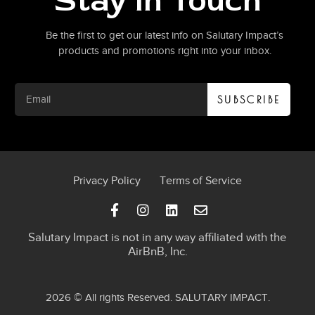
Stay in Touch
Be the first to get our latest info on Salutary Impact’s
products and promotions right into your inbox.
SUBSCRIBE
Privacy Policy
Terms of Service
Salutary Impact is not in any way affiliated with the
AirBnB, Inc.
2026 © All rights Reserved.
SALUTARY IMPACT
.