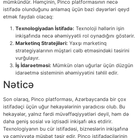
mümkündür. Həmçinin, Pinco platformasının necə
istifadə olunduğunu anlamaq üçün bəzi dəyərləri qeyd
etmək faydalı olacaq:
Texnologiyadan İstifadə:
Texnoloji həllərin işin
inkişafında necə əhəmiyyətli rol oynadığını göstərir.
Marketinq Stratejiləri:
Yaxşı marketinq
strategiyalarının müştəri cəlb etməsindəki təsirini
vurğulayır.
İş İdarəetməsi:
Mümkün olan uğurlar üçün düzgün
idarəetmə sisteminin əhəmiyyətini təhlil edir.
Nəticə
Son olaraq, Pinco platforması, Azərbaycanda bir çox
istifadəçi üçün uğur hekayələrinin yaradıcısı olub. Bu
hekayələr, yalnız fərdi müvəffəqiyyətləri deyil, həm də
daha geniş sosial və iqtisadi inkişafı əks etdirir.
Texnologiyanın bu cür istifadəsi, bizneslərin inkişafına
və cəmiyyətə müsbət təsir edir. Pinco istifadəçilərinin