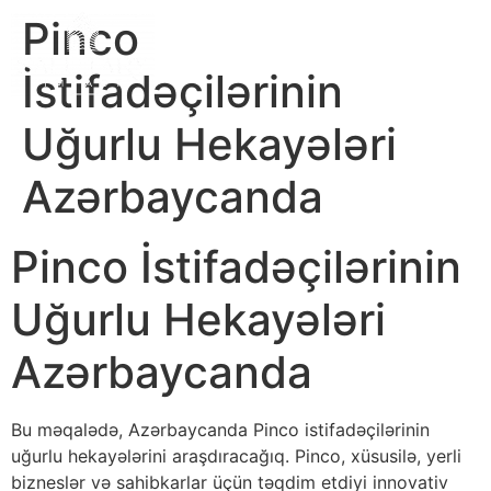
Pinco
İstifadəçilərinin
Uğurlu Hekayələri
Azərbaycanda
Pinco İstifadəçilərinin
Uğurlu Hekayələri
Azərbaycanda
Bu məqalədə, Azərbaycanda Pinco istifadəçilərinin
uğurlu hekayələrini araşdıracağıq. Pinco, xüsusilə, yerli
bizneslər və sahibkarlar üçün təqdim etdiyi innovativ