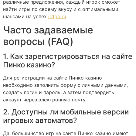
различные предложения, каждый игрок сможет
найти игры по своему вкусу и с оптимальными
шансами на успех
irdpo.ru
.
Часто задаваемые
вопросы (FAQ)
1. Как зарегистрироваться на сайте
Пинко казино?
Для регистрации на сайте Пинко казино
необходимо заполнить форму с личными данными,
создать логин и пароль, а затем подтвердить
аккаунт через электронную почту.
2. Доступны ли мобильные версии
игровых автоматов?
Да, большинство игр на сайте Пинко казино имеют