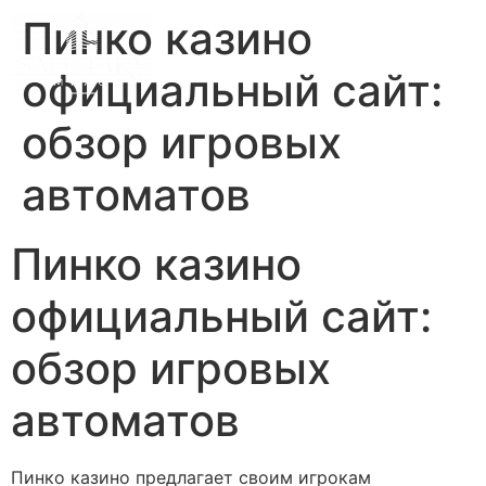
Пинко казино
официальный сайт:
обзор игровых
автоматов
Пинко казино
официальный сайт:
обзор игровых
автоматов
Пинко казино предлагает своим игрокам