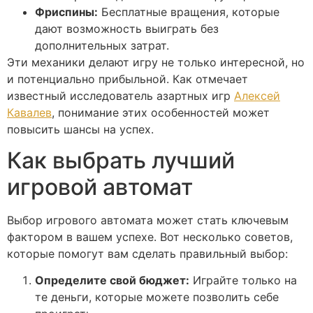
Фриспины:
Бесплатные вращения, которые
дают возможность выиграть без
дополнительных затрат.
Эти механики делают игру не только интересной, но
и потенциально прибыльной. Как отмечает
известный исследователь азартных игр
Алексей
Кавалев
, понимание этих особенностей может
повысить шансы на успех.
Как выбрать лучший
игровой автомат
Выбор игрового автомата может стать ключевым
фактором в вашем успехе. Вот несколько советов,
которые помогут вам сделать правильный выбор:
Определите свой бюджет:
Играйте только на
те деньги, которые можете позволить себе