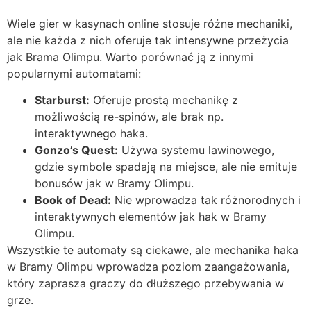
Wiele gier w kasynach online stosuje różne mechaniki,
ale nie każda z nich oferuje tak intensywne przeżycia
jak Brama Olimpu. Warto porównać ją z innymi
popularnymi automatami:
Starburst:
Oferuje prostą mechanikę z
możliwością re-spinów, ale brak np.
interaktywnego haka.
Gonzo’s Quest:
Używa systemu lawinowego,
gdzie symbole spadają na miejsce, ale nie emituje
bonusów jak w Bramy Olimpu.
Book of Dead:
Nie wprowadza tak różnorodnych i
interaktywnych elementów jak hak w Bramy
Olimpu.
Wszystkie te automaty są ciekawe, ale mechanika haka
w Bramy Olimpu wprowadza poziom zaangażowania,
który zaprasza graczy do dłuższego przebywania w
grze.