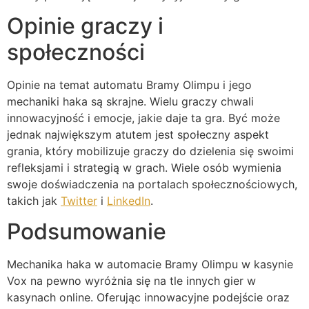
Opinie graczy i
społeczności
Opinie na temat automatu Bramy Olimpu i jego
mechaniki haka są skrajne. Wielu graczy chwali
innowacyjność i emocje, jakie daje ta gra. Być może
jednak największym atutem jest społeczny aspekt
grania, który mobilizuje graczy do dzielenia się swoimi
refleksjami i strategią w grach. Wiele osób wymienia
swoje doświadczenia na portalach społecznościowych,
takich jak
Twitter
i
LinkedIn
.
Podsumowanie
Mechanika haka w automacie Bramy Olimpu w kasynie
Vox na pewno wyróżnia się na tle innych gier w
kasynach online. Oferując innowacyjne podejście oraz