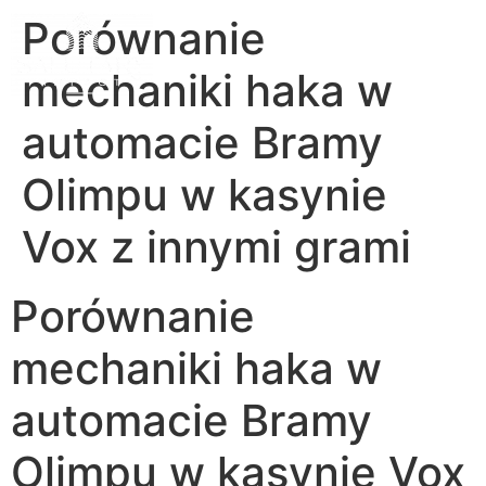
Porównanie
mechaniki haka w
automacie Bramy
Olimpu w kasynie
Vox z innymi grami
Porównanie
mechaniki haka w
automacie Bramy
Olimpu w kasynie Vox