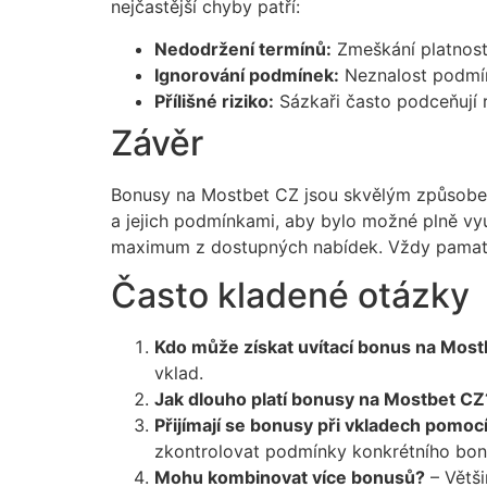
nejčastější chyby patří:
Nedodržení termínů:
Zmeškání platnost
Ignorování podmínek:
Neznalost podmín
Přílišné riziko:
Sázkaři často podceňují r
Závěr
Bonusy na Mostbet CZ jsou skvělým způsobem,
a jejich podmínkami, aby bylo možné plně vy
maximum z dostupných nabídek. Vždy pamatuj
Často kladené otázky
Kdo může získat uvítací bonus na Mos
vklad.
Jak dlouho platí bonusy na Mostbet CZ
Přijímají se bonusy při vkladech pomo
zkontrolovat podmínky konkrétního bon
Mohu kombinovat více bonusů?
– Větši