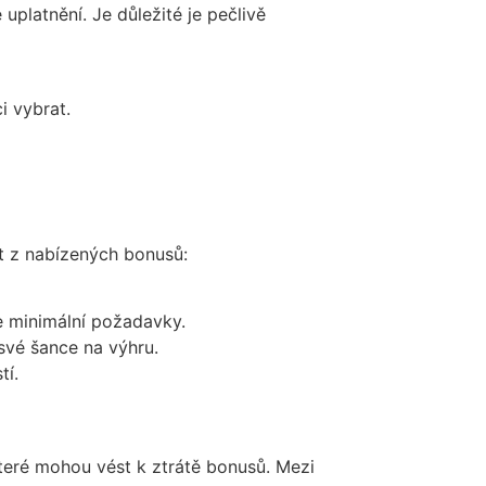
platnění. Je důležité je pečlivě
i vybrat.
at z nabízených bonusů:
e minimální požadavky.
své šance na výhru.
tí.
teré mohou vést k ztrátě bonusů. Mezi