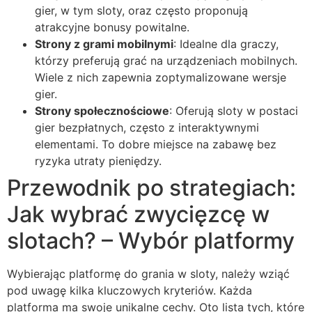
gier, w tym sloty, oraz często proponują
atrakcyjne bonusy powitalne.
Strony z grami mobilnymi
: Idealne dla graczy,
którzy preferują grać na urządzeniach mobilnych.
Wiele z nich zapewnia zoptymalizowane wersje
gier.
Strony społecznościowe
: Oferują sloty w postaci
gier bezpłatnych, często z interaktywnymi
elementami. To dobre miejsce na zabawę bez
ryzyka utraty pieniędzy.
Przewodnik po strategiach:
Jak wybrać zwycięzcę w
slotach? – Wybór platformy
Wybierając platformę do grania w sloty, należy wziąć
pod uwagę kilka kluczowych kryteriów. Każda
platforma ma swoje unikalne cechy. Oto lista tych, które