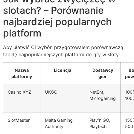
slotach? – Porównanie
najbardziej popularnych
platform
Aby ułatwić Ci wybór, przygotowałem porównawczą
tabelę najpopularniejszych platform do gry w sloty:
Nazwa
Licencja
Dostawcy
Bo
platformy
gier
pow
Casino XYZ
UKGC
NetEnt,
100
Microgaming
100
SlotMaster
Malta Gaming
Play’n GO,
150
Authority
Playtech
500