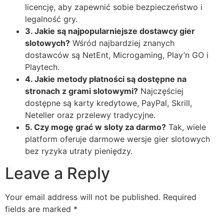
licencję, aby zapewnić sobie bezpieczeństwo i
legalność gry.
3. Jakie są najpopularniejsze dostawcy gier
slotowych?
Wśród najbardziej znanych
dostawców są NetEnt, Microgaming, Play’n GO i
Playtech.
4. Jakie metody płatności są dostępne na
stronach z grami slotowymi?
Najczęściej
dostępne są karty kredytowe, PayPal, Skrill,
Neteller oraz przelewy tradycyjne.
5. Czy mogę grać w sloty za darmo?
Tak, wiele
platform oferuje darmowe wersje gier slotowych
bez ryzyka utraty pieniędzy.
Leave a Reply
Your email address will not be published.
Required
fields are marked
*