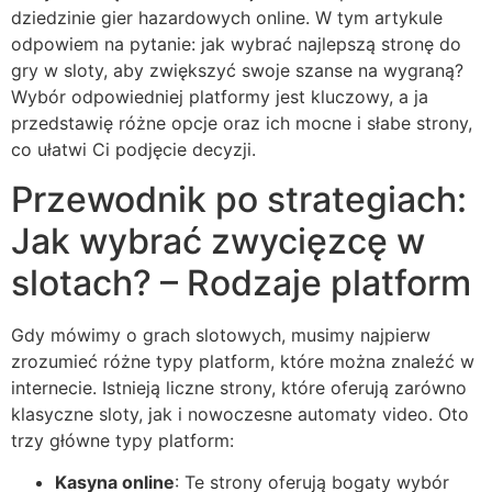
dziedzinie gier hazardowych online. W tym artykule
odpowiem na pytanie: jak wybrać najlepszą stronę do
gry w sloty, aby zwiększyć swoje szanse na wygraną?
Wybór odpowiedniej platformy jest kluczowy, a ja
przedstawię różne opcje oraz ich mocne i słabe strony,
co ułatwi Ci podjęcie decyzji.
Przewodnik po strategiach:
Jak wybrać zwycięzcę w
slotach? – Rodzaje platform
Gdy mówimy o grach slotowych, musimy najpierw
zrozumieć różne typy platform, które można znaleźć w
internecie. Istnieją liczne strony, które oferują zarówno
klasyczne sloty, jak i nowoczesne automaty video. Oto
trzy główne typy platform:
Kasyna online
: Te strony oferują bogaty wybór