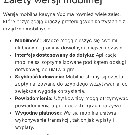
Wersja mobilna kasyna Vox ma również wiele zalet,
które przyciągają graczy preferujących korzystanie z
urządzeń mobilnych:
Mobilność:
Gracze mogą cieszyć się swoimi
ulubionymi grami w dowolnym miejscu i czasie.
Interfejs dostosowany do dotyku:
Aplikacje
mobilne są zoptymalizowane pod kątem obsługi
dotykowej, co ułatwia grę.
Szybkość ładowania:
Mobilne strony są często
zoptymalizowane do szybkiego wczytywania, co
zwiększa wygodę korzystania.
Powiadomienia:
Użytkownicy mogą otrzymywać
powiadomienia o promocjach i grach na żywo.
Wygodne płatności:
Wersja mobilna ułatwia
wykonywanie transakcji, takich jak wpłaty i
wypłaty.