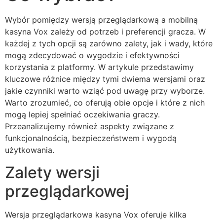
Wybór pomiędzy wersją przeglądarkową a mobilną
kasyna Vox zależy od potrzeb i preferencji gracza. W
każdej z tych opcji są zarówno zalety, jak i wady, które
mogą zdecydować o wygodzie i efektywności
korzystania z platformy. W artykule przedstawimy
kluczowe różnice między tymi dwiema wersjami oraz
jakie czynniki warto wziąć pod uwagę przy wyborze.
Warto zrozumieć, co oferują obie opcje i które z nich
mogą lepiej spełniać oczekiwania graczy.
Przeanalizujemy również aspekty związane z
funkcjonalnością, bezpieczeństwem i wygodą
użytkowania.
Zalety wersji
przeglądarkowej
Wersja przeglądarkowa kasyna Vox oferuje kilka