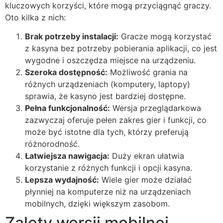
kluczowych korzyści, które mogą przyciągnąć graczy.
Oto kilka z nich:
Brak potrzeby instalacji:
Gracze mogą korzystać
z kasyna bez potrzeby pobierania aplikacji, co jest
wygodne i oszczędza miejsce na urządzeniu.
Szeroka dostępność:
Możliwość grania na
różnych urządzeniach (komputery, laptopy)
sprawia, że kasyno jest bardziej dostępne.
Pełna funkcjonalność:
Wersja przeglądarkowa
zazwyczaj oferuje pełen zakres gier i funkcji, co
może być istotne dla tych, którzy preferują
różnorodność.
Łatwiejsza nawigacja:
Duży ekran ułatwia
korzystanie z różnych funkcji i opcji kasyna.
Lepsza wydajność:
Wiele gier może działać
płynniej na komputerze niż na urządzeniach
mobilnych, dzięki większym zasobom.
Zalety wersji mobilnej