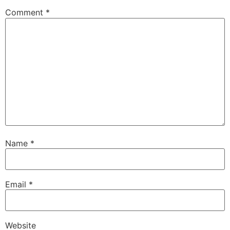
Comment
*
Name
*
Email
*
Website