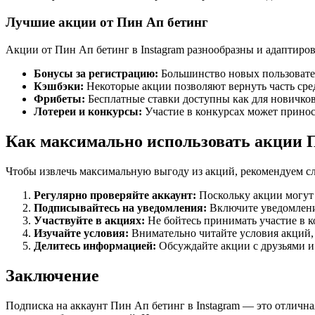
Лучшие акции от Пин Ап бетинг
Акции от Пин Ап бетинг в Instagram разнообразны и адаптиро
Бонусы за регистрацию:
Большинство новых пользовател
Кэшбэки:
Некоторые акции позволяют вернуть часть сред
Фрибеты:
Бесплатные ставки доступны как для новичков,
Лотереи и конкурсы:
Участие в конкурсах может прино
Как максимально использовать акции 
Чтобы извлечь максимальную выгоду из акций, рекомендуем сл
Регулярно проверяйте аккаунт:
Поскольку акции могут 
Подписывайтесь на уведомления:
Включите уведомления
Участвуйте в акциях:
Не бойтесь принимать участие в к
Изучайте условия:
Внимательно читайте условия акций,
Делитесь информацией:
Обсуждайте акции с друзьями и
Заключение
Подписка на аккаунт Пин Ап бетинг в Instagram — это отлична