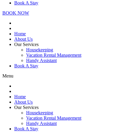
Book A Stay
BOOK NOW
Home
About Us
Our Services
Housekeeping
Vacation Rental Management
Handy Assistant
Book A Stay
Menu
Home
About Us
Our Services
Housekeeping
Vacation Rental Management
Handy Assistant
Book A Stay