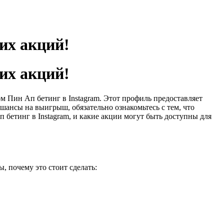
их акций!
их акций!
м Пин Ап бетинг в Instagram. Этот профиль предоставляет
шансы на выигрыш, обязательно ознакомьтесь с тем, что
 бетинг в Instagram, и какие акции могут быть доступны для
 почему это стоит сделать: