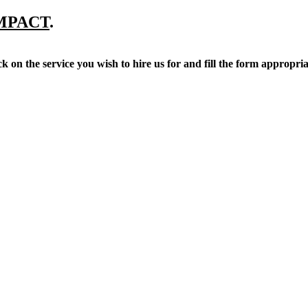
MPACT
.
ck on the service you wish to hire us for and fill the form appropria