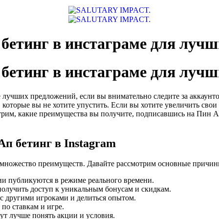
 бетинг в инстаграме для лучш
 бетинг в инстаграме для лучш
е лучших предложений, если вы внимательно следите за аккаунто
которые вы не хотите упустить. Если вы хотите увеличить свои 
отрим, какие преимущества вы получите, подписавшись на Пин Ап
п бетинг в Instagram
т множество преимуществ. Давайте рассмотрим основные причины,
ии публикуются в режиме реального времени.
олучить доступ к уникальным бонусам и скидкам.
с другими игроками и делиться опытом.
 по ставкам и игре.
т лучше понять акции и условия.