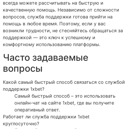
всегда можете рассчитывать на быструю и
качественную помощь. Независимо от сложности
вопросов, служба поддержки готова прийти на
помощь в любое время. Поэтому, если у вас
возникли трудности, не стесняйтесь обращаться за
поддержкой — это ключ к успешному и
комфортному использованию платформы.
Часто задаваемые
вопросы
Какой самый быстрый способ связаться со службой
поддержки 1xbet?
Самый быстрый способ – это использовать
онлайн-чат на сайте 1xbet, где вы получите
оперативный ответ.
Работает ли служба поддержки 1xbet
круглосуточно?