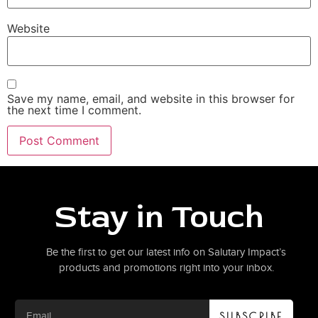
Website
Save my name, email, and website in this browser for
the next time I comment.
Stay in Touch
Be the first to get our latest info on Salutary Impact’s
products and promotions right into your inbox.
SUBSCRIBE