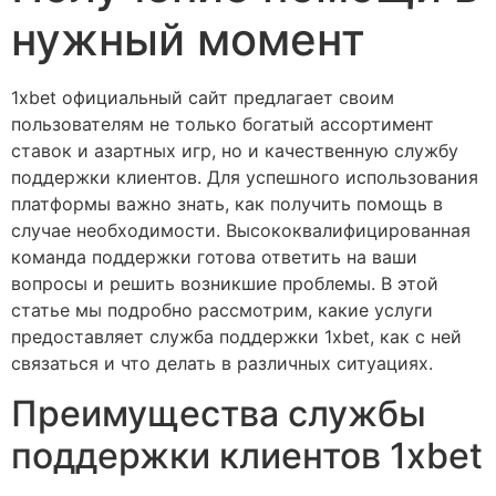
нужный момент
1xbet официальный сайт предлагает своим
пользователям не только богатый ассортимент
ставок и азартных игр, но и качественную службу
поддержки клиентов. Для успешного использования
платформы важно знать, как получить помощь в
случае необходимости. Высококвалифицированная
команда поддержки готова ответить на ваши
вопросы и решить возникшие проблемы. В этой
статье мы подробно рассмотрим, какие услуги
предоставляет служба поддержки 1xbet, как с ней
связаться и что делать в различных ситуациях.
Преимущества службы
поддержки клиентов 1xbet