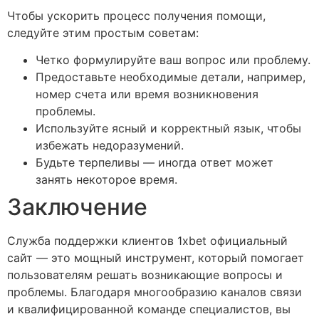
Чтобы ускорить процесс получения помощи,
следуйте этим простым советам:
Четко формулируйте ваш вопрос или проблему.
Предоставьте необходимые детали, например,
номер счета или время возникновения
проблемы.
Используйте ясный и корректный язык, чтобы
избежать недоразумений.
Будьте терпеливы — иногда ответ может
занять некоторое время.
Заключение
Служба поддержки клиентов 1xbet официальный
сайт — это мощный инструмент, который помогает
пользователям решать возникающие вопросы и
проблемы. Благодаря многообразию каналов связи
и квалифицированной команде специалистов, вы