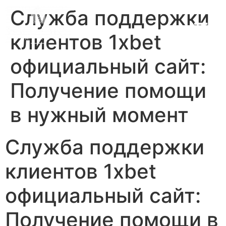
Служба поддержки
клиентов 1xbet
официальный сайт:
Получение помощи
в нужный момент
Служба поддержки
клиентов 1xbet
официальный сайт:
Получение помощи в