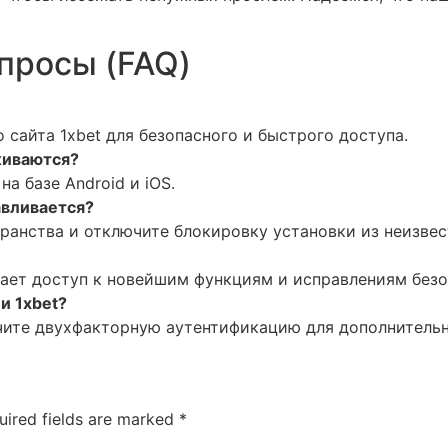
просы (FAQ)
сайта 1xbet для безопасного и быстрого доступа.
живаются?
а базе Android и iOS.
авливается?
ранства и отключите блокировку установки из неизвес
вает доступ к новейшим функциям и исправлениям безо
и 1xbet?
чите двухфакторную аутентификацию для дополнительн
uired fields are marked
*