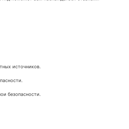
тных источников.
пасности.
ои безопасности.