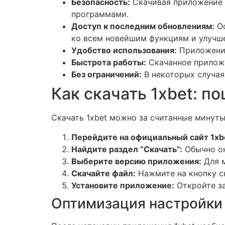
Безопасность:
Скачивая приложение 
программами.
Доступ к последним обновлениям:
Оф
ко всем новейшим функциям и улучш
Удобство использования:
Приложение
Быстрота работы:
Скачанное приложе
Без ограничений:
В некоторых случая
Как скачать 1xbet: п
Скачать 1xbet можно за считанные минут
Перейдите на официальный сайт 1xb
Найдите раздел “Скачать”:
Обычно он
Выберите версию приложения:
Для м
Скачайте файл:
Нажмите на кнопку ск
Установите приложение:
Откройте за
Оптимизация настройки