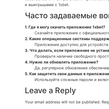
и выигрышами с 1xbet.
Часто задаваемые во
1. Где я могу скачать приложение 1xbet?
Скачайте приложение с официального 
2. Какие операционные системы поддер
Приложение доступно для устройств н
3. Что делать, если приложение не устан
Проверьте наличие свободного прост
4. Нужно ли обновлять приложение?
Да, регулярное обновление обеспечи
5. Как защитить свои данные в приложени
Используйте сложные пароли и вклю
Leave a Reply
Your email address will not be published.
Req