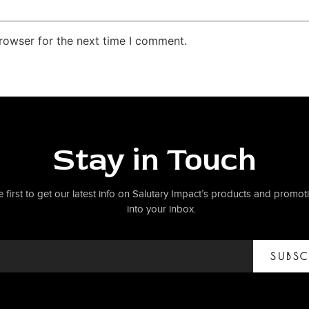
rowser for the next time I comment.
Stay in Touch
e first to get our latest info on Salutary Impact’s products and promoti
into your inbox.
SUBSC