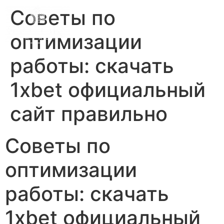
Советы по
оптимизации
работы: скачать
1xbet официальный
сайт правильно
Советы по
оптимизации
работы: скачать
1xbet официальный