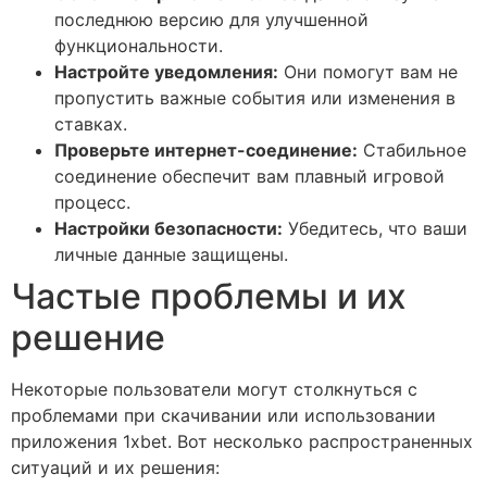
последнюю версию для улучшенной
функциональности.
Настройте уведомления:
Они помогут вам не
пропустить важные события или изменения в
ставках.
Проверьте интернет-соединение:
Стабильное
соединение обеспечит вам плавный игровой
процесс.
Настройки безопасности:
Убедитесь, что ваши
личные данные защищены.
Частые проблемы и их
решение
Некоторые пользователи могут столкнуться с
проблемами при скачивании или использовании
приложения 1xbet. Вот несколько распространенных
ситуаций и их решения: