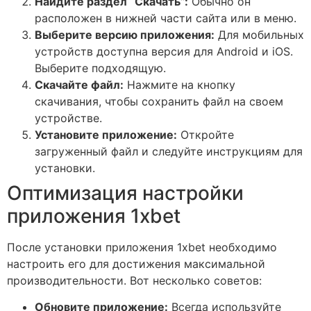
Найдите раздел “Скачать”:
Обычно он
расположен в нижней части сайта или в меню.
Выберите версию приложения:
Для мобильных
устройств доступна версия для Android и iOS.
Выберите подходящую.
Скачайте файл:
Нажмите на кнопку
скачивания, чтобы сохранить файл на своем
устройстве.
Установите приложение:
Откройте
загруженный файл и следуйте инструкциям для
установки.
Оптимизация настройки
приложения 1xbet
После установки приложения 1xbet необходимо
настроить его для достижения максимальной
производительности. Вот несколько советов:
Обновите приложение:
Всегда используйте