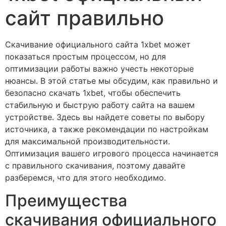
сайт правильно
Скачивание официального сайта 1xbet может
показаться простым процессом, но для
оптимизации работы важно учесть некоторые
нюансы. В этой статье мы обсудим, как правильно и
безопасно скачать 1xbet, чтобы обеспечить
стабильную и быструю работу сайта на вашем
устройстве. Здесь вы найдете советы по выбору
источника, а также рекомендации по настройкам
для максимальной производительности.
Оптимизация вашего игрового процесса начинается
с правильного скачивания, поэтому давайте
разберемся, что для этого необходимо.
Преимущества
скачивания официального