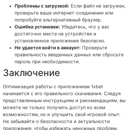
Проблемы с загрузкой:
Если файл не загружен,
проверьте ваше интернет-соединение или
попробуйте альтернативный браузер.
Ошибка установки:
Убедитесь, что у вас
достаточно места на устройстве и
установленное приложение безопасно.
Не удается войти в аккаунт:
Проверьте
правильность введенных данных или сбросьте
пароль при необходимости.
Заключение
Оптимизация работы с приложением 1xbet
начинается с его правильного скачивания. Следуя
представленным инструкциям и рекомендациям, вы
можете не только получить доступ ко всем
возможностям, но и улучшить свой игровой опыт.
Не забывайте о безопасности и актуальности
приложения, чтобы избежать ненужных проблем.