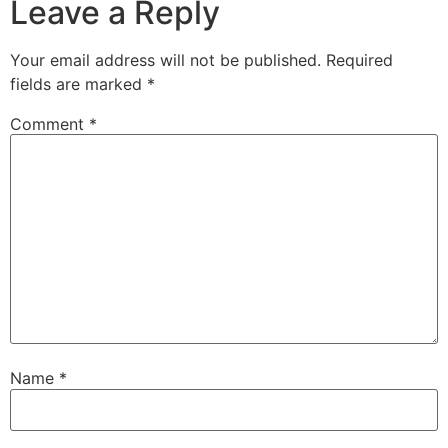
Leave a Reply
Your email address will not be published.
Required
fields are marked
*
Comment
*
Name
*