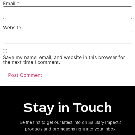
Email
*
Website
Save my name, email, and website in this browser for
the next time I comment.
Stay in Touch
Be the first to get our latest info on Salutary Impact’s
products and promotions right into your inbox.