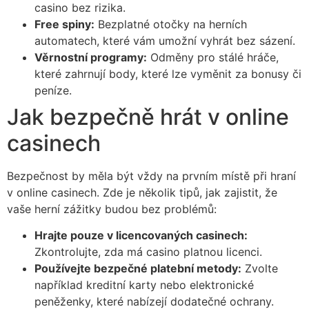
casino bez rizika.
Free spiny:
Bezplatné otočky na herních
automatech, které vám umožní vyhrát bez sázení.
Věrnostní programy:
Odměny pro stálé hráče,
které zahrnují body, které lze vyměnit za bonusy či
peníze.
Jak bezpečně hrát v online
casinech
Bezpečnost by měla být vždy na prvním místě při hraní
v online casinech. Zde je několik tipů, jak zajistit, že
vaše herní zážitky budou bez problémů:
Hrajte pouze v licencovaných casinech:
Zkontrolujte, zda má casino platnou licenci.
Používejte bezpečné platební metody:
Zvolte
například kreditní karty nebo elektronické
peněženky, které nabízejí dodatečné ochrany.