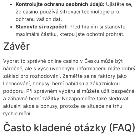
Kontrolujte ochranu osobních údajů:
Ujistěte se,
že casino používá šifrovací technologie pro
ochranu vašich dat.
Stanovte si rozpočet:
Před hraním si stanovte
maximální částku, kterou jste ochotni prohrát.
Závěr
Vybrat to správné online casino v Česku může být
náročné, ale s výše uvedenými informacemi máte dobrý
základ pro rozhodování. Zaměřte se na faktory jako
licencování, bonusy, herní nabídku a zákaznickou
podporu. Při správném výběru si můžete užít bezpečné
a zábavné herní zážitky. Nezapomeňte také sledovat
aktuální akce a bonusy, protože se situace na trhu
rychle mění.
Často kladené otázky (FAQ)