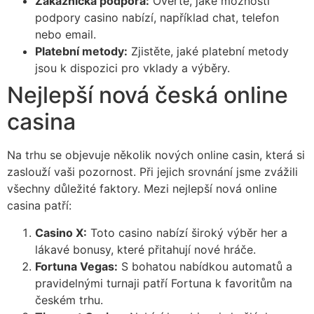
Zákaznická podpora:
Ověřte, jaké možnosti
podpory casino nabízí, například chat, telefon
nebo email.
Platební metody:
Zjistěte, jaké platební metody
jsou k dispozici pro vklady a výběry.
Nejlepší nová česká online
casina
Na trhu se objevuje několik nových online casin, která si
zaslouží vaši pozornost. Při jejich srovnání jsme zvážili
všechny důležité faktory. Mezi nejlepší nová online
casina patří:
Casino X:
Toto casino nabízí široký výběr her a
lákavé bonusy, které přitahují nové hráče.
Fortuna Vegas:
S bohatou nabídkou automatů a
pravidelnými turnaji patří Fortuna k favoritům na
českém trhu.