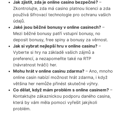
Jak zjistit, zda je online casino bezpečné?
–
Zkontrolujte, zda má casino platnou licenci a zda
používá šifrovací technologie pro ochranu vašich
údajů.
Jaké jsou běžné bonusy v online casinech?
–
Mezi běžné bonusy patří vstupní bonusy, no
deposit bonusy, free spiny a bonusy za věrnost.
Jak si vybrat nejlepší hru v online casinu?
–
Vyberte si hry na základě vašich zájmů a
preferencí, a nezapomeňte také na RTP
(návratnost hráči) her.
Mohu hrát v online casinu zdarma?
– Ano, mnoho
online casin nabízí možnost hrát zdarma, i když
většina her nemůže přinést skutečné výhry.
Co dělat, když mám problém s online casinem?
–
Kontaktujte zákaznickou podporu daného casina,
která by vám měla pomoci vyřešit jakýkoli
problém.