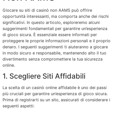
Giocare su siti di casinò non AAMS può offrire
opportunità interessanti, ma comporta anche dei rischi
significativi. In questo articolo, esploreremo alcuni
suggerimenti fondamentali per garantire un’esperienza
di gioco sicura. È essenziale essere informati per
proteggere le proprie informazioni personali e il proprio
denaro. I seguenti suggerimenti ti aiuteranno a giocare
in modo sicuro e responsabile, mantenendo alto il tuo
divertimento senza compromettere la tua sicurezza
online.
1. Scegliere Siti Affidabili
La scelta di un casinò online affidabile è uno dei passi
più cruciali per garantire un’esperienza di gioco sicura.
Prima di registrarti su un sito, assicurati di considerare i
seguenti aspetti: