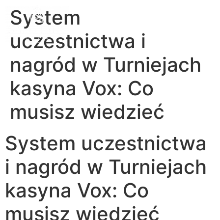
System
uczestnictwa i
nagród w Turniejach
kasyna Vox: Co
musisz wiedzieć
System uczestnictwa
i nagród w Turniejach
kasyna Vox: Co
musisz wiedzieć