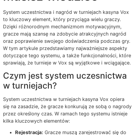
System uczestnictwa i nagród w turniejach kasyna Vox
to kluczowy element, który przyciąga wielu graczy.
Dzięki różnorodnym mechanizmom motywacyjnym,
gracze mają szansę na zdobycie atrakcyjnych nagród
oraz poprawienie swojego doświadczenia podczas gry.
W tym artykule przedstawiamy najważniejsze aspekty
dotyczące tego systemu, a także funkcjonalności, które
sprawiają, że turnieje w Vox są wyjątkowe i wciągające.
Czym jest system uczesnictwa
w turniejach?
System uczestnictwa w turniejach kasyna Vox opiera
się na zasadzie, że gracze konkurują ze sobą o nagrody
przez określony czas. W ramach tego systemu istnieje
kilka kluczowych elementów:
Rejestracja:
Gracze muszą zarejestrować się do