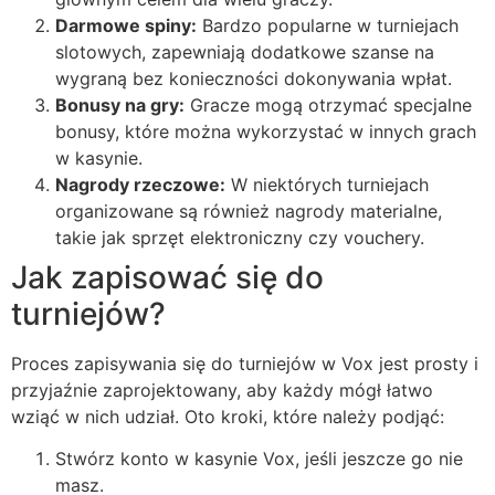
Darmowe spiny:
Bardzo popularne w turniejach
slotowych, zapewniają dodatkowe szanse na
wygraną bez konieczności dokonywania wpłat.
Bonusy na gry:
Gracze mogą otrzymać specjalne
bonusy, które można wykorzystać w innych grach
w kasynie.
Nagrody rzeczowe:
W niektórych turniejach
organizowane są również nagrody materialne,
takie jak sprzęt elektroniczny czy vouchery.
Jak zapisować się do
turniejów?
Proces zapisywania się do turniejów w Vox jest prosty i
przyjaźnie zaprojektowany, aby każdy mógł łatwo
wziąć w nich udział. Oto kroki, które należy podjąć:
Stwórz konto w kasynie Vox, jeśli jeszcze go nie
masz.