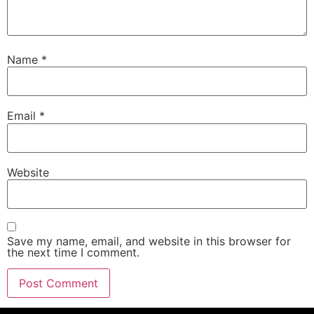
Name
*
Email
*
Website
Save my name, email, and website in this browser for
the next time I comment.