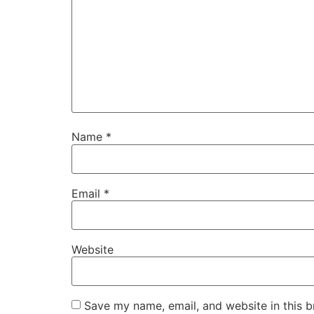
Name
*
Email
*
Website
Save my name, email, and website in this b