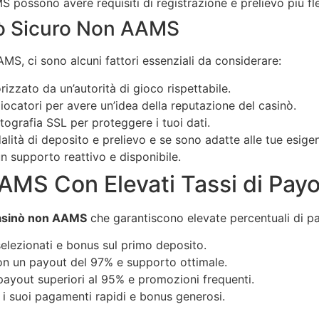
 possono avere requisiti di registrazione e prelievo più fles
ò Sicuro Non AAMS
MS, ci sono alcuni fattori essenziali da considerare:
rizzato da un’autorità di gioco rispettabile.
giocatori per avere un’idea della reputazione del casinò.
rittografia SSL per proteggere i tuoi dati.
lità di deposito e prelievo e se sono adatte alle tue esige
 supporto reattivo e disponibile.
AAMS Con Elevati Tassi di Pay
casinò non AAMS
che garantiscono elevate percentuali di p
elezionati e bonus sul primo deposito.
on un payout del 97% e supporto ottimale.
payout superiori al 95% e promozioni frequenti.
 i suoi pagamenti rapidi e bonus generosi.