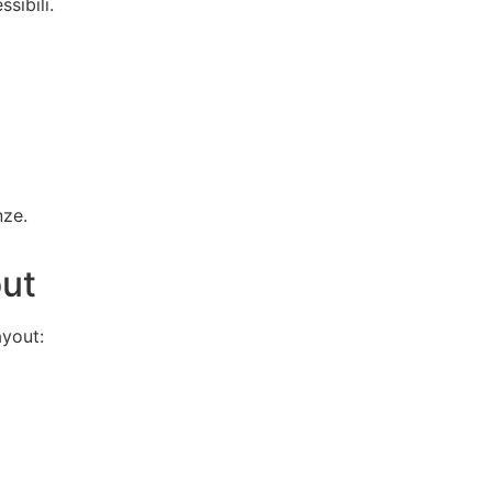
sibili.
nze.
out
ayout: