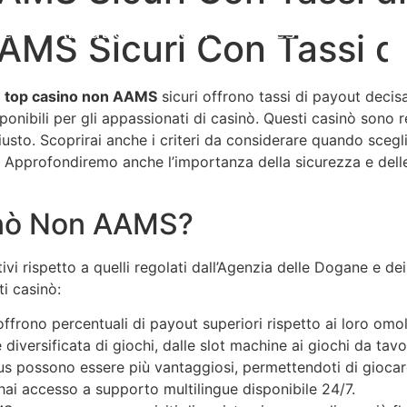
e
About Us
Our Services
MS Sicuri Con Tassi di
Book A Stay
i
top casino non AAMS
sicuri offrono tassi di payout decisa
ponibili per gli appassionati di casinò. Questi casinò sono r
usto. Scoprirai anche i criteri da considerare quando scegli
. Approfondiremo anche l’importanza della sicurezza e delle l
inò Non AAMS?
vi rispetto a quelli regolati dall’Agenzia delle Dogane e de
ti casinò:
frono percentuali di payout superiori rispetto ai loro om
diversificata di giochi, dalle slot machine ai giochi da tavo
s possono essere più vantaggiosi, permettendoti di giocar
ai accesso a supporto multilingue disponibile 24/7.