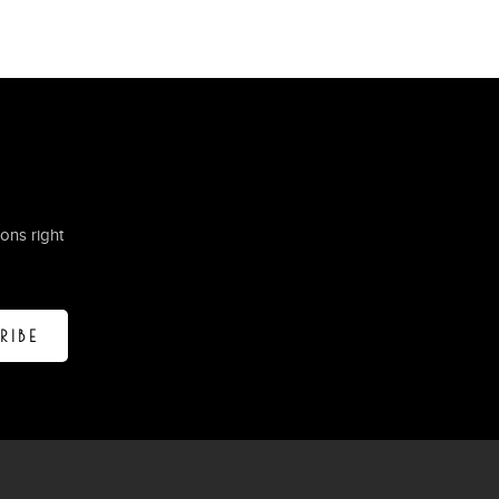
ons right
RIBE