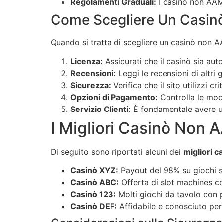
Regolamenti Graduali:
I casinò non AAMS
Come Scegliere Un Casin
Quando si tratta di scegliere un casinò non AA
Licenza:
Assicurati che il casinò sia auto
Recensioni:
Leggi le recensioni di altri 
Sicurezza:
Verifica che il sito utilizzi c
Opzioni di Pagamento:
Controlla le moda
Servizio Clienti:
È fondamentale avere un
I Migliori Casinò Non 
Di seguito sono riportati alcuni dei
migliori 
Casinò XYZ:
Payout del 98% su giochi s
Casinò ABC:
Offerta di slot machines c
Casinò 123:
Molti giochi da tavolo con 
Casinò DEF:
Affidabile e conosciuto per