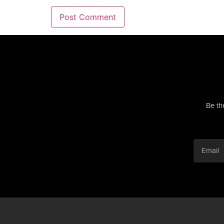
Be th