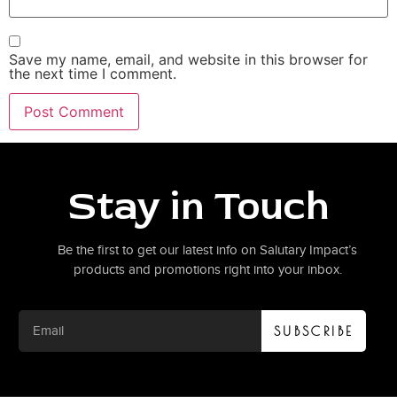
Save my name, email, and website in this browser for
the next time I comment.
Stay in Touch
Be the first to get our latest info on Salutary Impact’s
products and promotions right into your inbox.
SUBSCRIBE