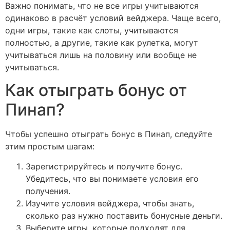
Важно понимать, что не все игры учитываются
одинаково в расчёт условий вейджера. Чаще всего,
одни игры, такие как слоты, учитываются
полностью, а другие, такие как рулетка, могут
учитываться лишь на половину или вообще не
учитываться.
Как отыграть бонус от
Пинап?
Чтобы успешно отыграть бонус в Пинап, следуйте
этим простым шагам:
Зарегистрируйтесь и получите бонус.
Убедитесь, что вы понимаете условия его
получения.
Изучите условия вейджера, чтобы знать,
сколько раз нужно поставить бонусные деньги.
Выберите игры, которые подходят для