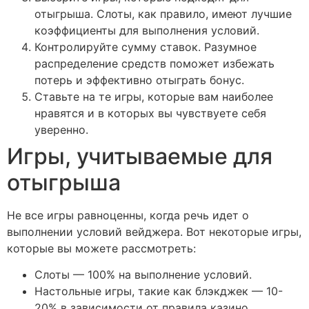
отыгрыша. Слоты, как правило, имеют лучшие
коэффициенты для выполнения условий.
Контролируйте сумму ставок. Разумное
распределение средств поможет избежать
потерь и эффективно отыграть бонус.
Ставьте на те игры, которые вам наиболее
нравятся и в которых вы чувствуете себя
уверенно.
Игры, учитываемые для
отыгрыша
Не все игры равноценны, когда речь идет о
выполнении условий вейджера. Вот некоторые игры,
которые вы можете рассмотреть:
Слоты — 100% на выполнение условий.
Настольные игры, такие как блэкджек — 10-
20% в зависимости от правила казино.