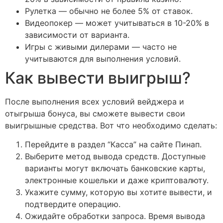
Рулетка — обычно не более 5% от ставок.
Видеопокер — может учитываться в 10-20% в
зависимости от варианта.
Игры с живыми дилерами — часто не
учитываются для выполнения условий.
Как вывести выигрыш?
После выполнения всех условий вейджера и
отыгрыша бонуса, вы сможете вывести свои
выигрышные средства. Вот что необходимо сделать:
Перейдите в раздел “Касса” на сайте Пинап.
Выберите метод вывода средств. Доступные
варианты могут включать банковские карты,
электронные кошельки и даже криптовалюту.
Укажите сумму, которую вы хотите вывести, и
подтвердите операцию.
Ожидайте обработки запроса. Время вывода