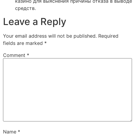
казино для выяснения причины отказа в выводе
средств.
Leave a Reply
Your email address will not be published.
Required
fields are marked
*
Comment
*
Name
*