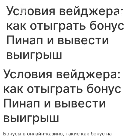
Условия вейджера:
как отыграть бонус
Пинап и вывести
выигрыш
Условия вейджера:
как отыграть бонус
Пинап и вывести
выигрыш
Бонусы в онлайн-казино, такие как бонус на