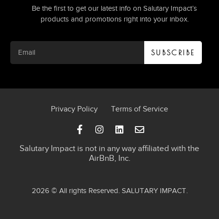
Be the first to get our latest info on Salutary Impact’s
products and promotions right into your inbox.
SUBSCRIBE
Privacy Policy
Terms of Service
Salutary Impact is not in any way affiliated with the
AirBnB, Inc.
2026 © All rights Reserved.
SALUTARY IMPACT
.