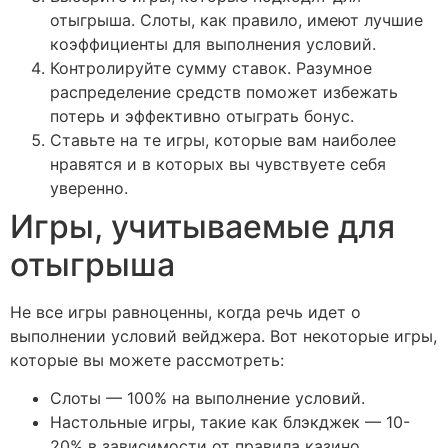
отыгрыша. Слоты, как правило, имеют лучшие
коэффициенты для выполнения условий.
Контролируйте сумму ставок. Разумное
распределение средств поможет избежать
потерь и эффективно отыграть бонус.
Ставьте на те игры, которые вам наиболее
нравятся и в которых вы чувствуете себя
уверенно.
Игры, учитываемые для
отыгрыша
Не все игры равноценны, когда речь идет о
выполнении условий вейджера. Вот некоторые игры,
которые вы можете рассмотреть:
Слоты — 100% на выполнение условий.
Настольные игры, такие как блэкджек — 10-
20% в зависимости от правила казино.