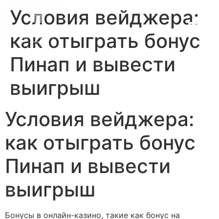
Условия вейджера:
как отыграть бонус
Пинап и вывести
выигрыш
Условия вейджера:
как отыграть бонус
Пинап и вывести
выигрыш
Бонусы в онлайн-казино, такие как бонус на