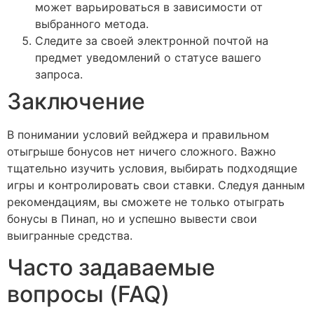
может варьироваться в зависимости от
выбранного метода.
Следите за своей электронной почтой на
предмет уведомлений о статусе вашего
запроса.
Заключение
В понимании условий вейджера и правильном
отыгрыше бонусов нет ничего сложного. Важно
тщательно изучить условия, выбирать подходящие
игры и контролировать свои ставки. Следуя данным
рекомендациям, вы сможете не только отыграть
бонусы в Пинап, но и успешно вывести свои
выигранные средства.
Часто задаваемые
вопросы (FAQ)