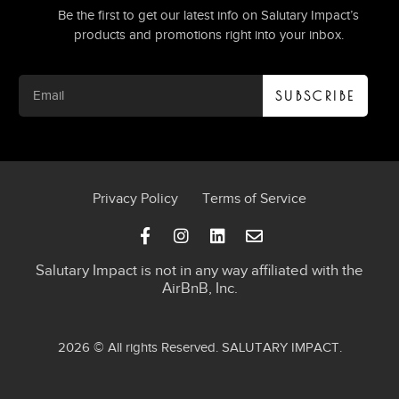
Be the first to get our latest info on Salutary Impact’s
products and promotions right into your inbox.
SUBSCRIBE
Privacy Policy
Terms of Service
Salutary Impact is not in any way affiliated with the
AirBnB, Inc.
2026 © All rights Reserved.
SALUTARY IMPACT
.