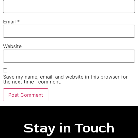
Email
*
Website
Save my name, email, and website in this browser for
the next time I comment.
Stay in Touch