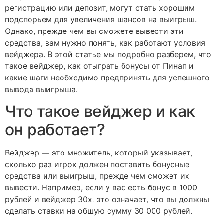
регистрацию или депозит, могут стать хорошим
подспорьем для увеличения шансов на выигрыш.
Однако, прежде чем вы сможете вывести эти
средства, вам нужно понять, как работают условия
вейджера. В этой статье мы подробно разберем, что
такое вейджер, как отыграть бонусы от Пинап и
какие шаги необходимо предпринять для успешного
вывода выигрыша.
Что такое вейджер и как
он работает?
Вейджер — это множитель, который указывает,
сколько раз игрок должен поставить бонусные
средства или выигрыш, прежде чем сможет их
вывести. Например, если у вас есть бонус в 1000
рублей и вейджер 30x, это означает, что вы должны
сделать ставки на общую сумму 30 000 рублей.