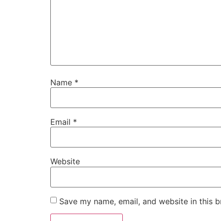
Name
*
Email
*
Website
Save my name, email, and website in this b