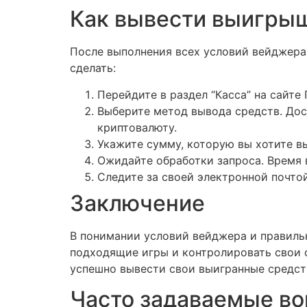
Как вывести выигры
После выполнения всех условий вейджера
сделать:
Перейдите в раздел “Касса” на сайте 
Выберите метод вывода средств. Дос
криптовалюту.
Укажите сумму, которую вы хотите в
Ожидайте обработки запроса. Время 
Следите за своей электронной почтой
Заключение
В понимании условий вейджера и правиль
подходящие игры и контролировать свои с
успешно вывести свои выигранные средст
Часто задаваемые во