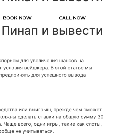
BOOK NOW
CALL NOW
 Пинап и вывести
дспорьем для увеличения шансов на
т условия вейджера. В этой статье мы
 предпринять для успешного вывода
средства или выигрыш, прежде чем сможет
ы должны сделать ставки на общую сумму 30
 Чаще всего, одни игры, такие как слоты,
ообще не учитываться.