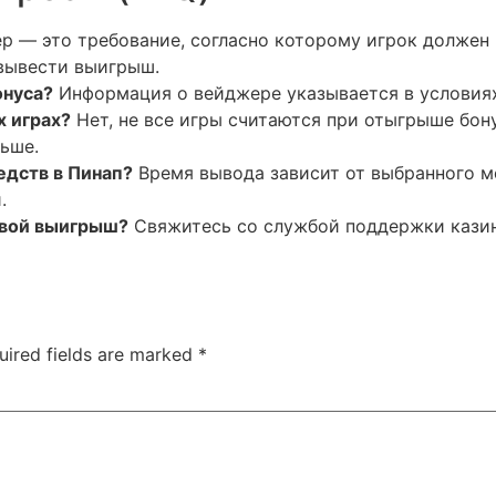
 — это требование, согласно которому игрок должен 
вывести выигрыш.
онуса?
Информация о вейджере указывается в условиях 
х играх?
Нет, не все игры считаются при отыгрыше бон
ньше.
едств в Пинап?
Время вывода зависит от выбранного ме
.
 свой выигрыш?
Свяжитесь со службой поддержки казин
uired fields are marked
*