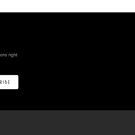
ons right
RIBE