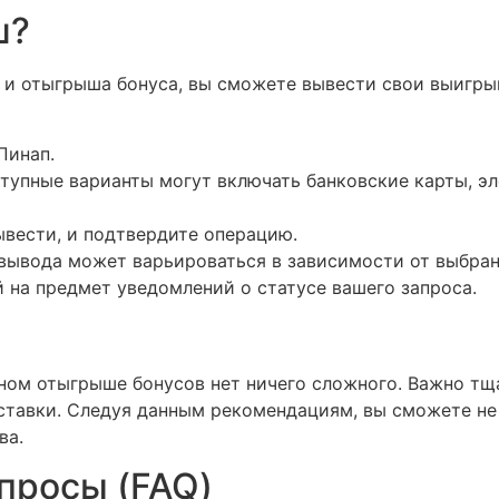
ш?
 и отыгрыша бонуса, вы сможете вывести свои выигры
Пинап.
тупные варианты могут включать банковские карты, э
ывести, и подтвердите операцию.
вывода может варьироваться в зависимости от выбран
 на предмет уведомлений о статусе вашего запроса.
ном отыгрыше бонусов нет ничего сложного. Важно тща
тавки. Следуя данным рекомендациям, вы сможете не 
ва.
просы (FAQ)