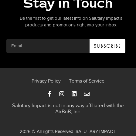
Stay in Touch
Be the first to get our latest info on Salutary Impact’s
products and promotions right into your inbox.
SUBSCRIBE
Privacy Policy
Terms of Service
Salutary Impact is not in any way affiliated with the
AirBnB, Inc.
2026 © All rights Reserved.
SALUTARY IMPACT
.