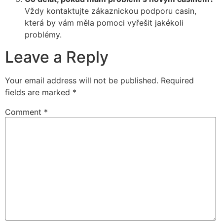
Vždy kontaktujte zákaznickou podporu casin,
která by vám měla pomoci vyřešit jakékoli
problémy.
Leave a Reply
Your email address will not be published.
Required
fields are marked
*
Comment
*